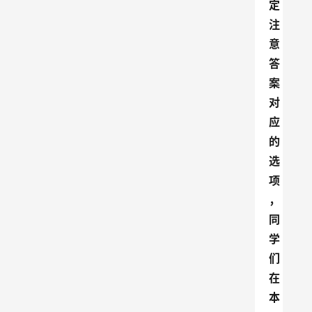
定
注
意
答
案
对
应
的
选
项
，
同
学
们
在
本