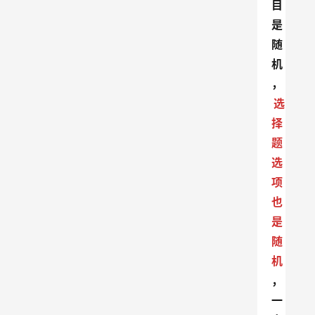
目
是
随
机
，
选
择
题
选
项
也
是
随
机
，
一