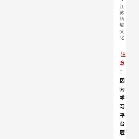
•
江
苏
地
域
文
化
注
意
：
因
为
学
习
平
台
题