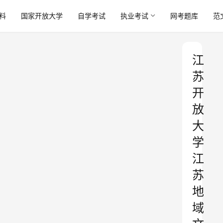
料
国家开放大学
自学考试
执业考试
网考题库
范
江
苏
开
放
大
学
江
苏
地
域