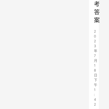
考
答
案
2
0
2
3
年
7
月
1
8
日
下
午
1
:
4
2