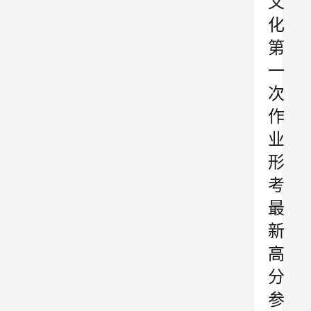
文
化
第
一
次
作
业
形
考
最
新
高
分
参