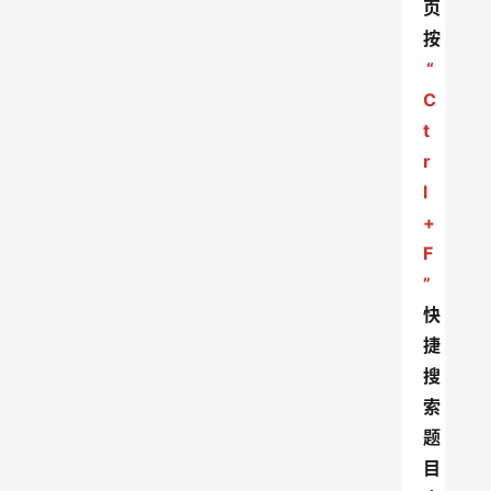
页
按
“
C
t
r
l
+
F
”
快
捷
搜
索
题
目