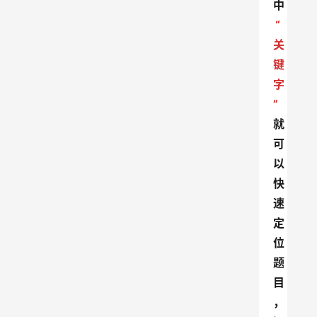
中
“
关
键
字
”
就
可
以
快
速
定
位
题
目
，