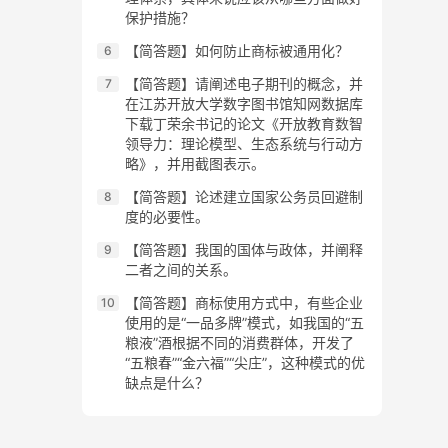
保护措施？
【简答题】如何防止商标被通用化？
【简答题】请阐述电子期刊的概念，并
在江苏开放大学数字图书馆知网数据库
下载丁荣余书记的论文《开放教育数智
领导力：理论模型、生态系统与行动方
略》，并用截图表示。
【简答题】论述建立国家公务员回避制
度的必要性。
【简答题】我国的国体与政体，并阐释
二者之间的关系。
【简答题】商标使用方式中，有些企业
使用的是“一品多牌”模式，如我国的“五
粮液”酒根据不同的消费群体，开发了
“五粮春”“金六福”“尖庄”，这种模式的优
缺点是什么？