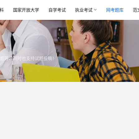
料
国家开放大学
自学考试
执业考试
网考题库
范
题等、同时也支持试题投稿！
如何
在塑
《桃