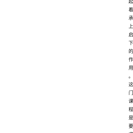
试
执
业
考
试
网
考
题
库
范
文