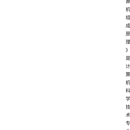
公
共
课
江
苏
开
放
大
学
毕
业
实
习
江
苏
开