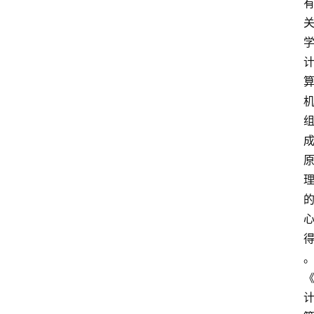
首
页
江
苏
开
放
大
学
专
业
课
江
苏
开
放
大
学