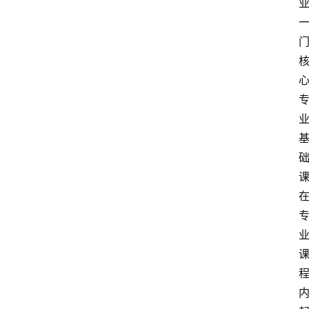
放
大
学
考
试
资
料
国
家
开
放
大
学
自
学
考