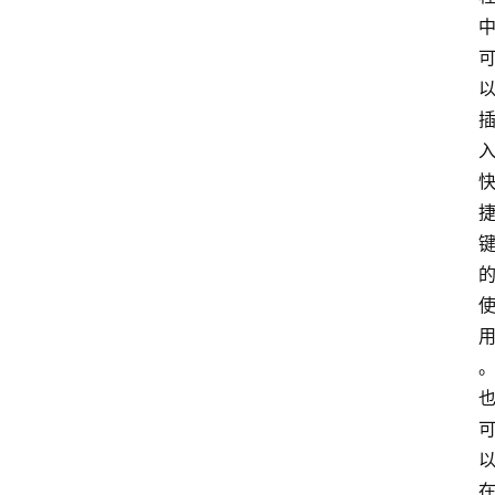
江
苏
开
放
大
学
考
试
资
料
国
家
开
放
大
学