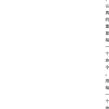
首
页
江
苏
开
放
大
学
专
业
课
江
苏