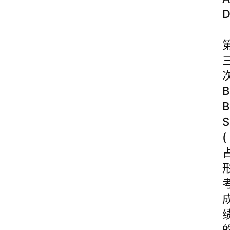
B
B
S
(