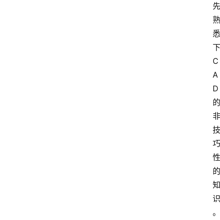
C
A
D