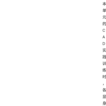
C
A
D