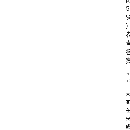
5
2
工