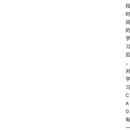
C
A
D