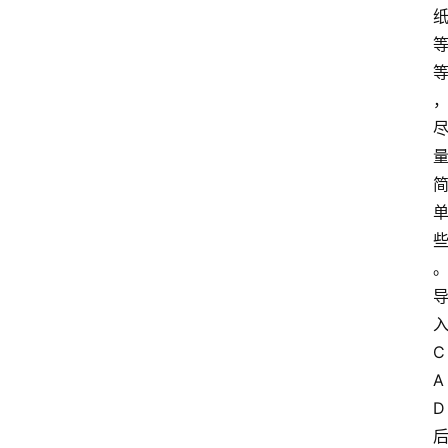
C
A
D