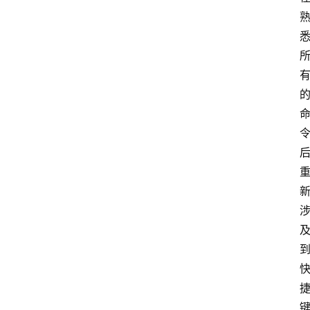
自
学
考
试
执
业
考
试
网
考
题
库
范
文