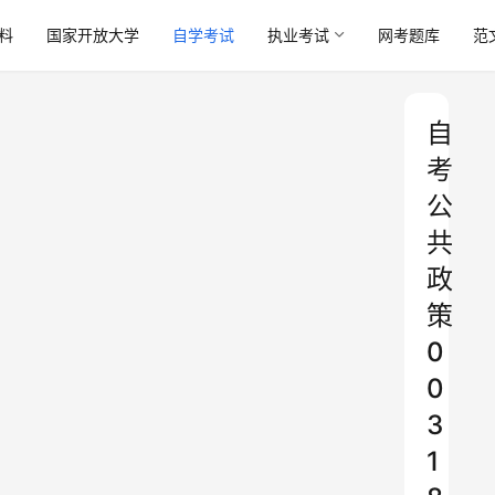
料
国家开放大学
自学考试
执业考试
网考题库
范
自
考
公
共
政
策
0
0
3
1