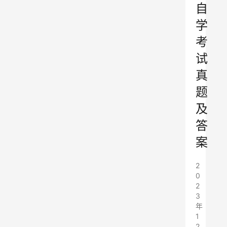
自
学
考
试
真
题
及
答
案
2
0
2
3
年
1
2