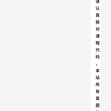
请
认
真
核
对
课
程
代
码
，
本
站
所
有
真
题