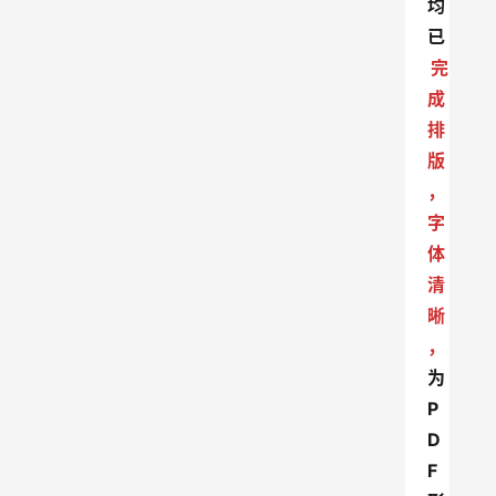
均
已
完
成
排
版
，
字
体
清
晰
，
为
P
D
F