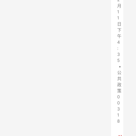
月
1
1
日
下
午
4
:
3
5
•
公
共
政
策
0
0
3
1
8