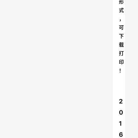
形
式
，
可
下
载
打
印
！
2
0
1
6