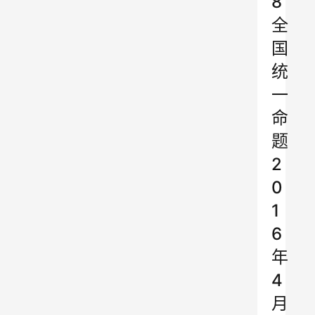
8
全
国
统
一
命
题
2
0
1
6
年
4
月