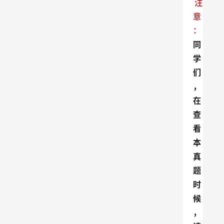
注
意
：
同
学
们
，
在
查
看
本
真
题
时
候
，