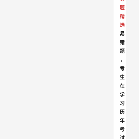
题
精
选
易
错
题
，
考
生
在
学
习
历
年
考
试