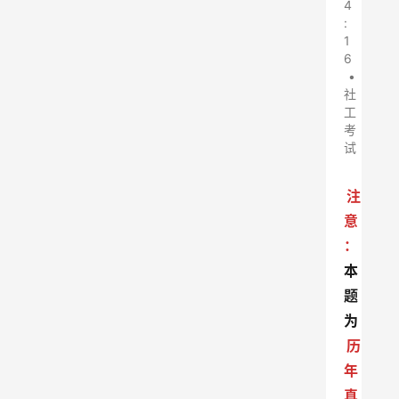
4
:
1
6
•
社
工
考
试
注
意
：
本
题
为
历
年
真