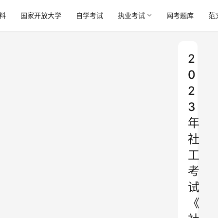
料
国家开放大学
自学考试
执业考试
网考题库
范
2
0
2
3
年
社
工
考
试
《