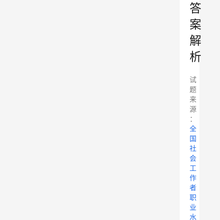
答
案
解
析
试
题
来
源
：
全
国
社
会
工
作
者
职
业
水