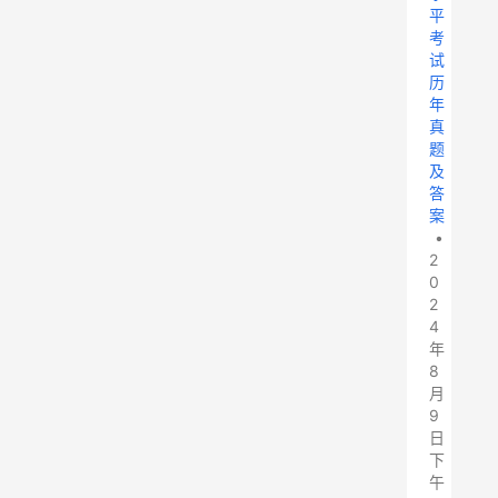
平
考
试
历
年
真
题
及
答
案
•
2
0
2
4
年
8
月
9
日
下
午