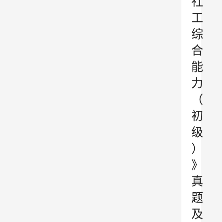
社
工
综
合
能
力
（
初
级
）
》
真
题
及