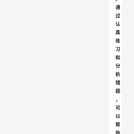
通
过
认
真
练
习
和
分
析
错
题
，
可
以
帮
助