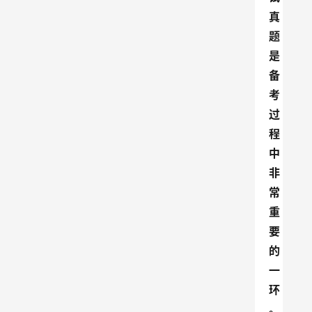
真
题
是
备
考
过
程
中
非
常
重
要
的
一
环
。