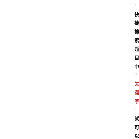
”
“
”