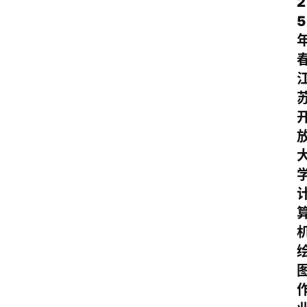
2
学
5
自
学
考
试
执
业
考
试
网
考
题
库
范