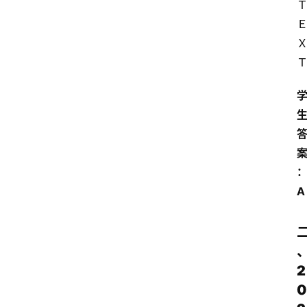
习
江
苏
开
放
大
学
考
试
资
料
A
国
家
开
2
放
0
大