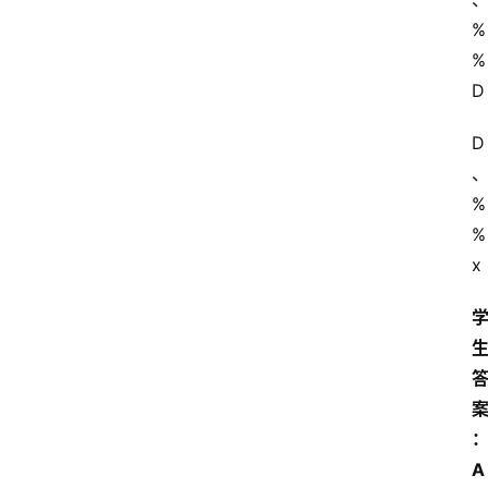
%
%
D
D
%
%
x
A