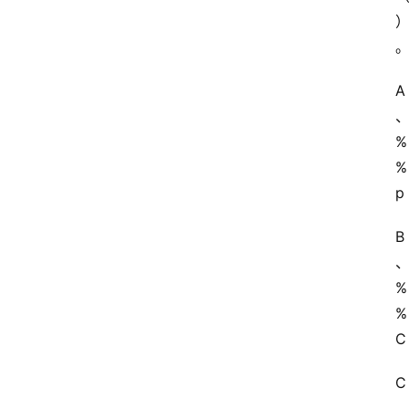
A
%
%
p
B
%
%
C
C