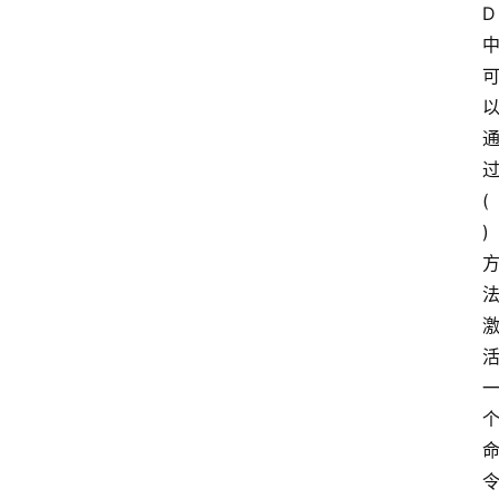
D
(
)