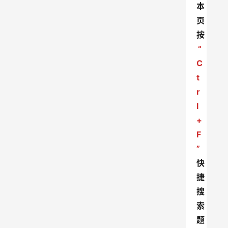
本
页
按
“
C
t
r
l
+
F
”
快
捷
搜
索
题