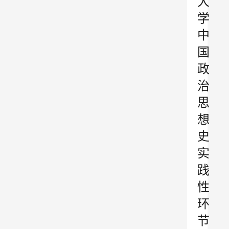
大
学
中
国
政
治
思
想
史
实
践
性
环
节