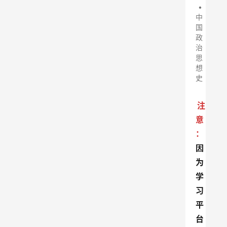
•
中
国
政
治
思
想
史
注
意
：
因
为
学
习
平
台