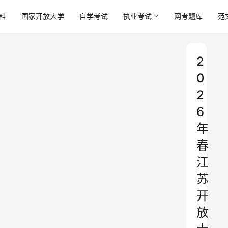
料
国家开放大学
自学考试
执业考试
网考题库
范
2
0
2
6
年
春
江
苏
开
放