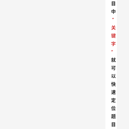
目
中
“
关
键
字
”
就
可
以
快
速
定
位
题
目