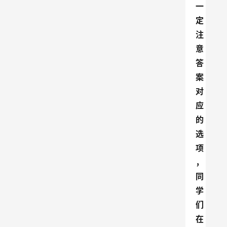
一
定
注
意
答
案
对
应
的
选
项
，
同
学
们
在