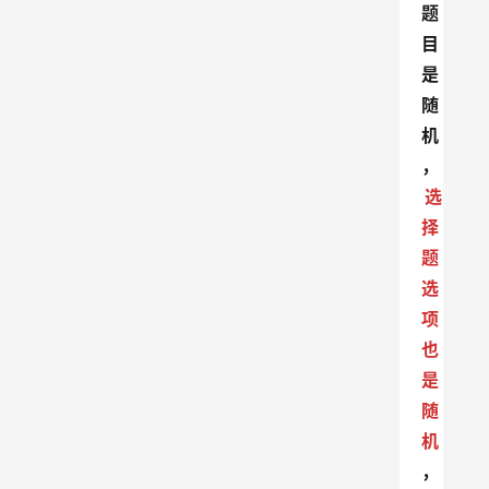
题
目
是
随
机
，
选
择
题
选
项
也
是
随
机
，