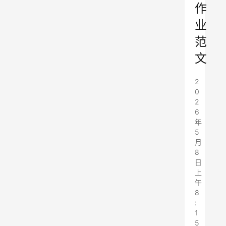
作
业
范
文
2
0
2
6
年
5
月
8
日
上
午
8
:
1
5