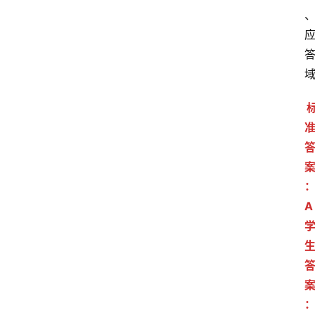
公
共
课
江
苏
开
放
大
学
毕
A
业
实
习
江
苏
开