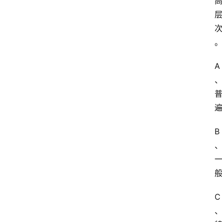
A
B
C