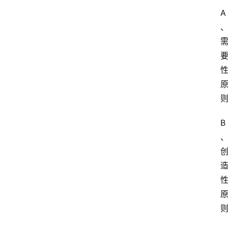
试
A
执
业
考
试
网
考
B
题
库
范
文