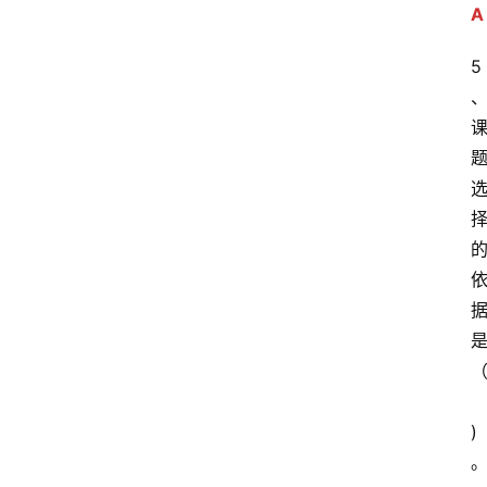
A
放
大
5
学
考
试
资
料
国
家
开
放
大
学
（
自
)
学
考