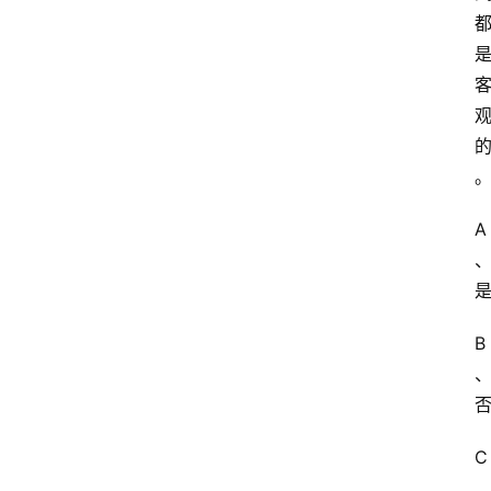
A
B
C