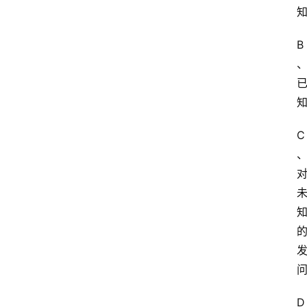
首
页
B
江
苏
开
放
大
C
学
专
业
课
江
苏
开
放
大
D
学