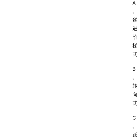
A
B
C