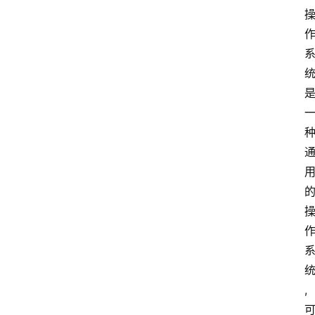
自
学
考
试
执
业
考
试
网
考
题
库
,
范
文