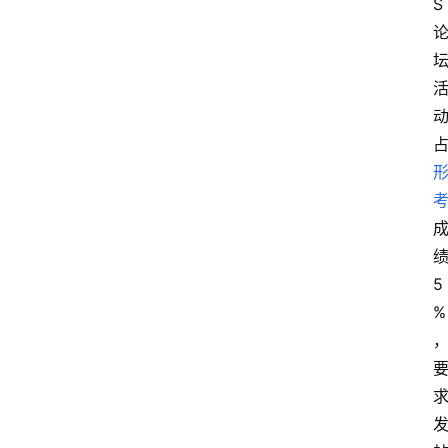
S
5
%