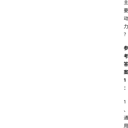
江
苏
开
放
大
学
考
试
资
料
1
国
家
1 
开
放
大
学