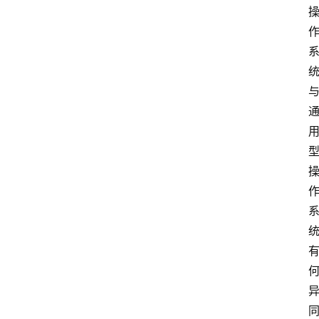
首
页
江
苏
开
放
大
学
专
业
课
江
苏