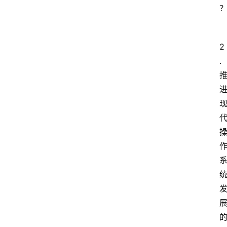
开
放
大
2
学
公
. 
共
课
江
苏
开
放
大
学
毕
业
实
习