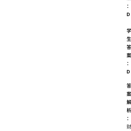
D 
首
页
江
苏
开
放
大
D
学
专
业
课
江
苏
开