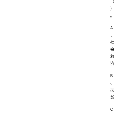
A
B
C