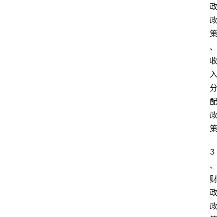
放
大
学
公
共
课
江
苏
开
放
大
学
3
毕
业
实
习