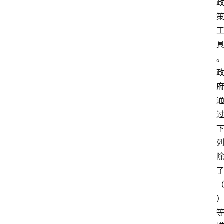
自
学
考
试
执
业
考
试
网
考
题
库
范
文