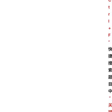
C
t
r
l
+
F
”
“