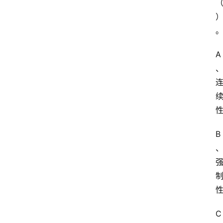
A
B
C