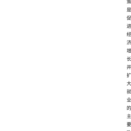
江
苏
开
放
大
学
考
试
资
料
国
家
开
放
大
学