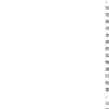
业
实
习
江
苏
开
放
大
学
考
试
资
料
国
家
开