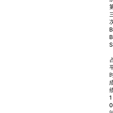
B
B
S
1
0