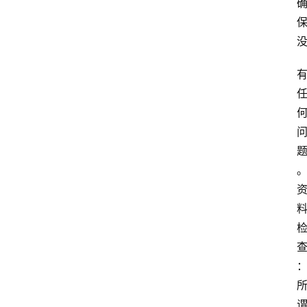
放
大
学
自
学
考
试
执
业
考
试
网
考
题
库