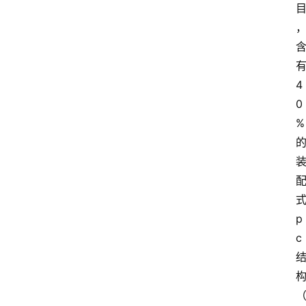
4
0
%
p
c