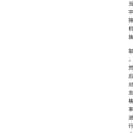
首
页
江
苏
开
放
大
学
专
业
课