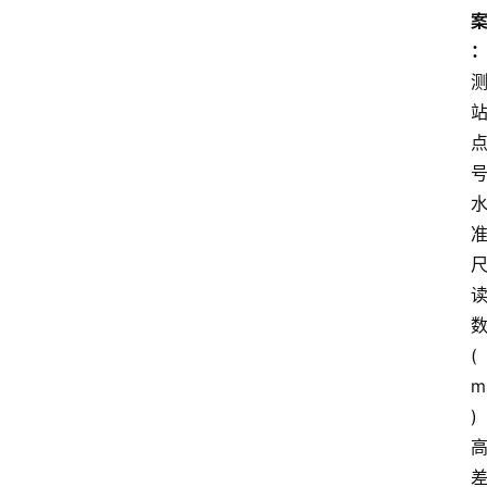
(
m
)