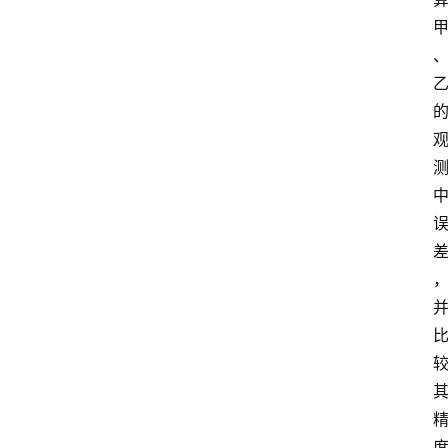
江
苏
开
放
大
学
考
试
资
料
国
家
开
放
大
学