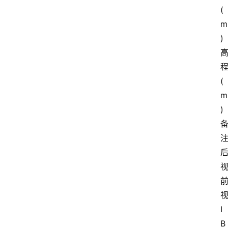
(
m
)
(
m
)
I 
B