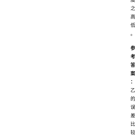
自
学
考
试
执
业
考
试
网
考
题
库
范
文