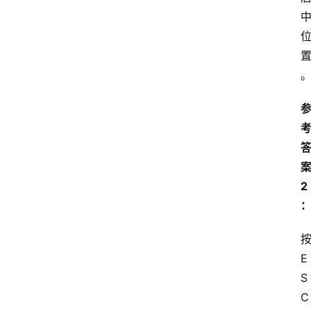
2
E
S
C