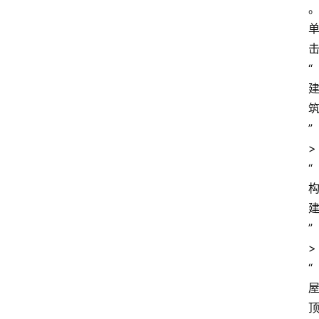
“
”
>
“
”
>
“