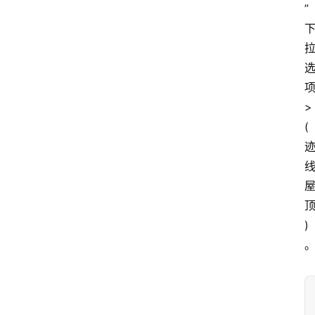
”
>
(
)