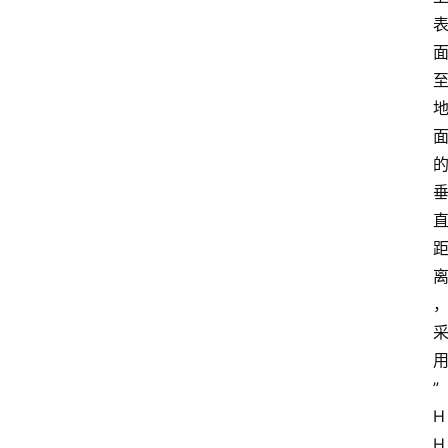
”
H
H