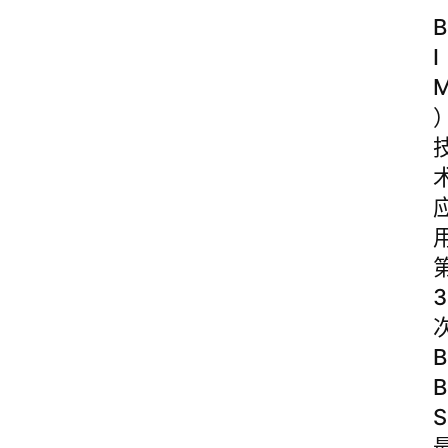
B
I
3
B
B
S