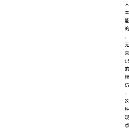
学
考
试
资
料
国
家
开
放
大
学
自
学
考
试