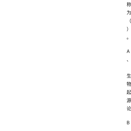
执
业
考
试
网
A
考
题
库
范
文
B