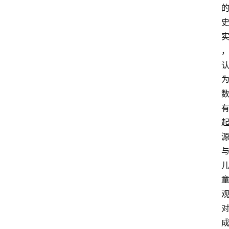
课
江
苏
开
放
大
学
毕
业
实
习
江
苏
开
放
大