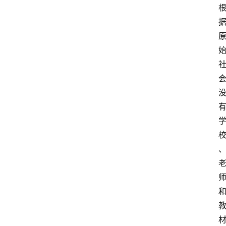
江
苏
开
放
大
学
专
业
课
江
苏
开
放
大
学
公
共