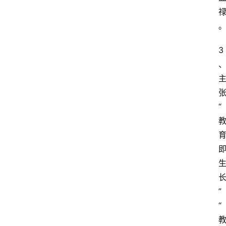
3
“
”
“