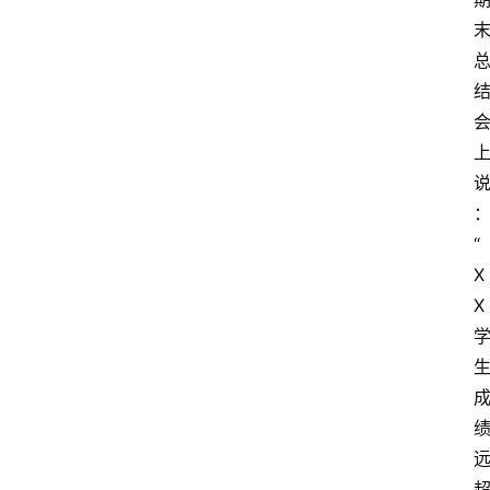
“
X
X