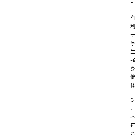
B
试
执
业
考
试
网
考
题
库
范
C
文