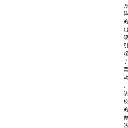
公
共
课
江
苏
开
放
大
学
毕
业
实
习
江
苏
开