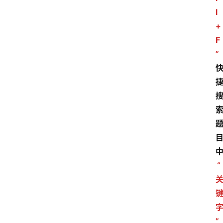
l
+
F
”
“
”