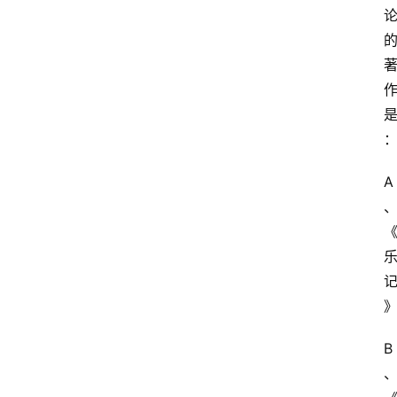
江
苏
开
放
大
学
考
试
A
资
料
国
家
开
放
B
大
学