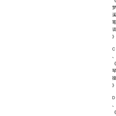
自
学
考
试
执
业
C
考
试
网
考
题
库
D
范
文