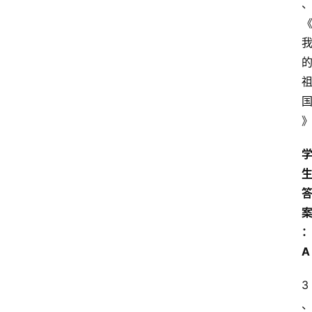
首
页
江
苏
开
放
大
学
专
业
课
A
江
3
苏