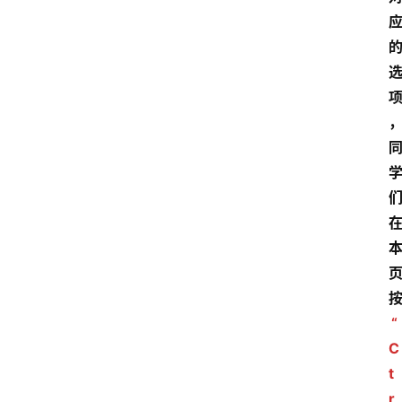
“
C
t
r