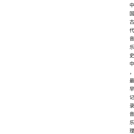
开
放
大
学
公
共
课
江
苏
开
放
大
学
毕
业
实
习