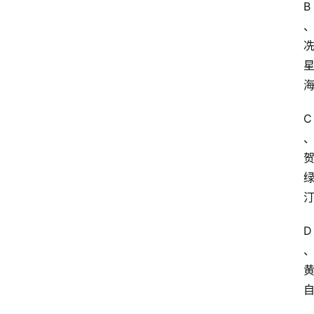
B
C
D