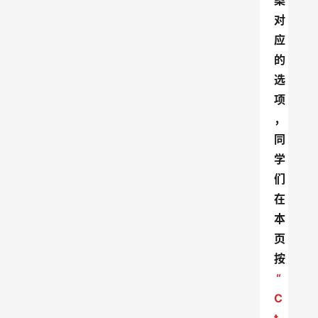
案
对
应
的
选
项
，
同
学
们
在
本
页
按
“
C