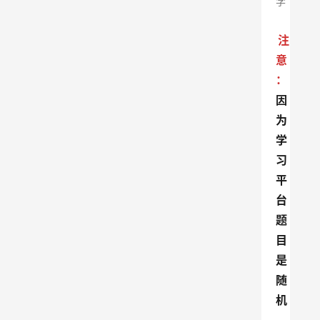
学
注
意
：
因
为
学
习
平
台
题
目
是
随
机