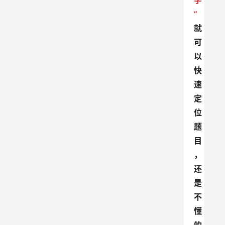
字
”
就
可
以
快
速
定
位
题
目
，
还
是
不
懂