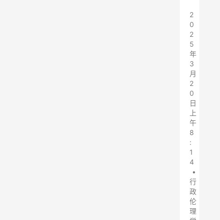
2
0
2
5
年
3
月
2
0
日
上
午
8
:
1
4
•
行
政
伦
理