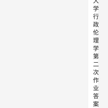
大
学
行
政
伦
理
学
第
二
次
作
业
答
案