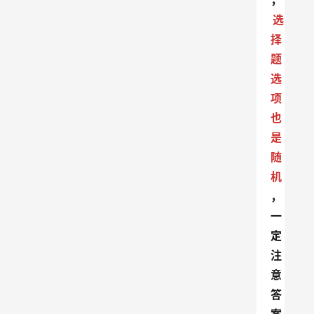
，
选
择
题
选
项
也
是
随
机
，
一
定
注
意
答