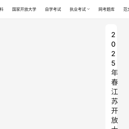
料
国家开放大学
自学考试
执业考试
网考题库
范
2
0
2
5
年
春
江
苏
开
放