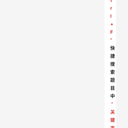
t
r
l
+
F
”
快
捷
搜
索
题
目
中
“
关
键