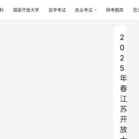
料
国家开放大学
自学考试
执业考试
网考题库
范
2
0
2
5
年
春
江
苏
开
放