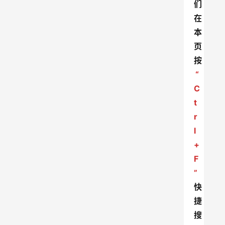
们
在
本
页
按
“
C
t
r
l
+
F
”
快
捷
搜