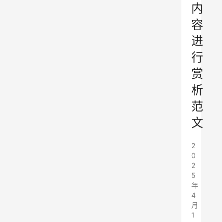
内
容
进
行
赏
析
范
文
2
0
2
5
年
4
月
1