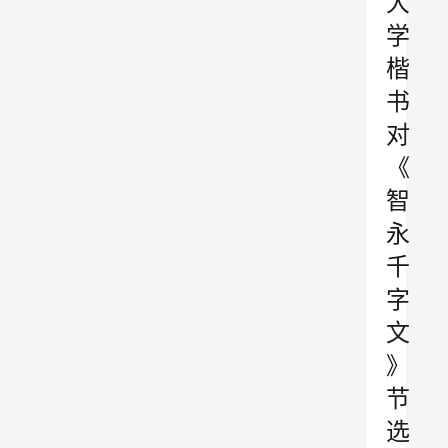
大
学
楷
书
对
《
智
永
千
字
文
》
节
选