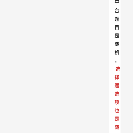
平
台
题
目
是
随
机
，
选
择
题
选
项
也
是
随