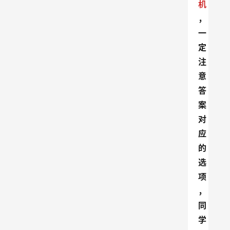
机
，
一
定
注
意
答
案
对
应
的
选
项
，
同
学