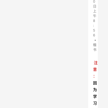
0
日
上
午
8
:
5
6
•
楷
书
注
意
：
因
为
学
习