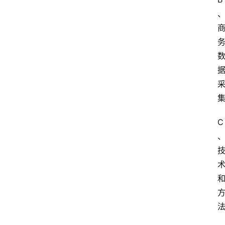
大
学
毕
业
实
习
江
苏
开
C
放
大
学
考
试
资
料