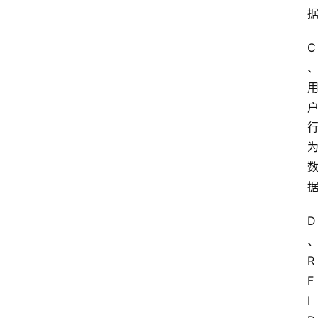
C
D
R
F
I