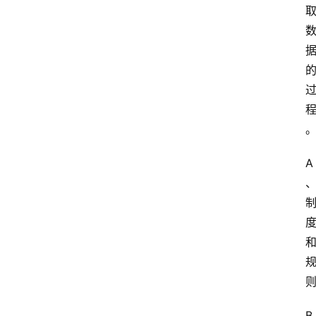
专
业
课
江
苏
开
放
大
A
学
公
共
课
江
苏
开
放
B