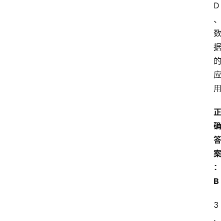
D
国
家
开
放
大
学
自
学
考
试
执
业
考
B
试
3
网