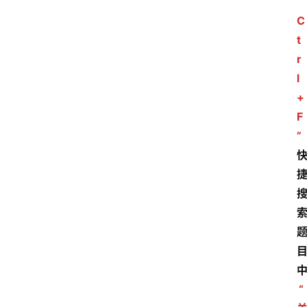
“
C
t
r
l
+
F
”
“