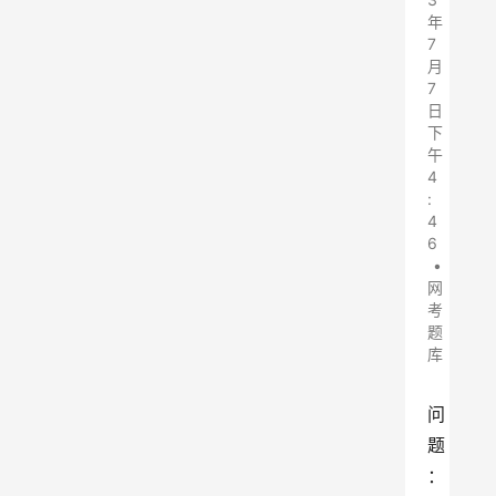
年
7
月
7
日
下
午
4
:
4
6
•
网
考
题
库
问
题
：