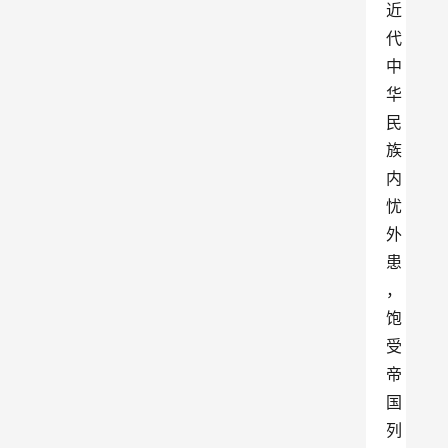
近
代
中
华
民
族
内
忧
外
患
，
饱
受
帝
国
列