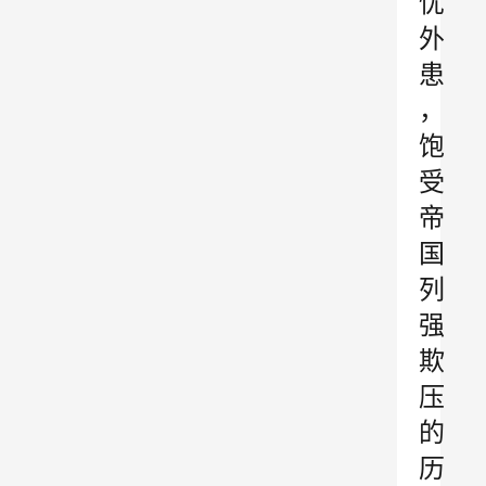
忧
外
患
，
饱
受
帝
国
列
强
欺
压
的
历