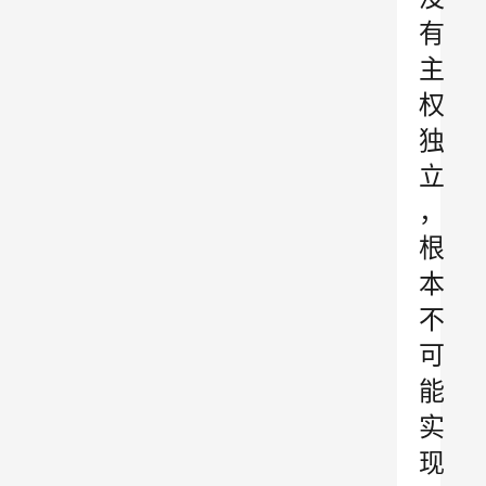
有
主
权
独
立
，
根
本
不
可
能
实
现