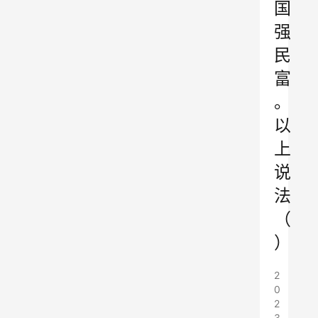
国
强
民
富
。
以
上
说
法
（
）
2
0
2
3