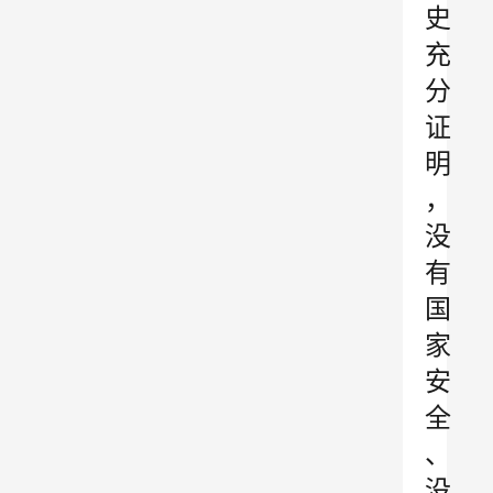
史
充
分
证
明
，
没
有
国
家
安
全
、
没