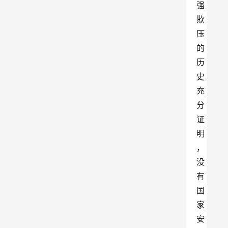
强
欺
压
的
历
史
充
分
证
明
，
没
有
国
家
安