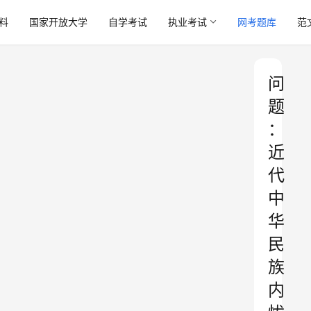
料
国家开放大学
自学考试
执业考试
网考题库
范
问
题
：
近
代
中
华
民
族
内