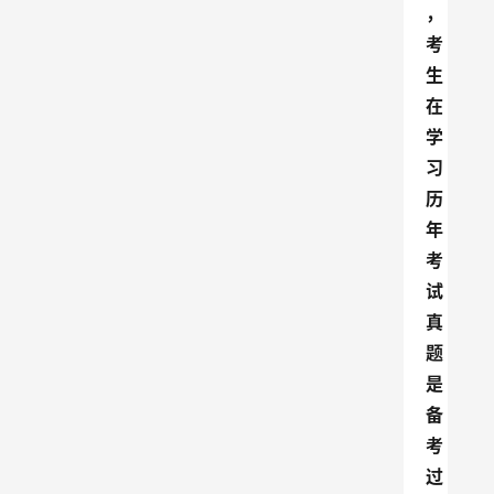
，
考
生
在
学
习
历
年
考
试
真
题
是
备
考
过