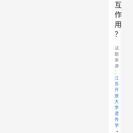
互
作
用
？
试
题
来
源
：
江
苏
开
放
大
学
遗
传
学
•