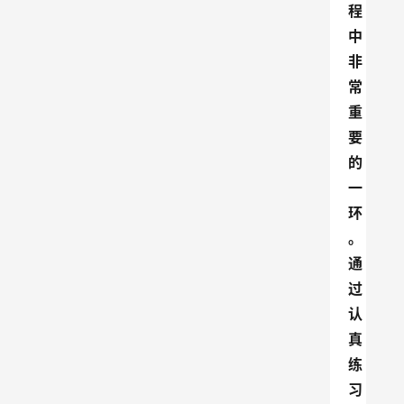
程
中
非
常
重
要
的
一
环
。
通
过
认
真
练
习