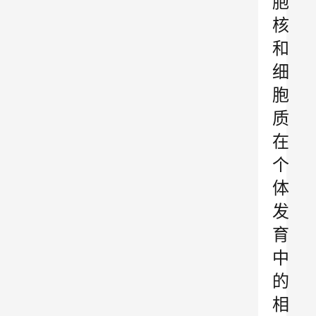
胞
核
和
细
胞
质
在
个
体
发
育
中
的
相