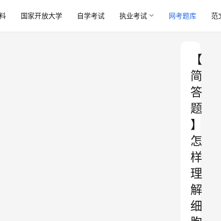
料
国家开放大学
自学考试
执业考试
网考题库
范
【
简
答
题
】
怎
样
理
解
细