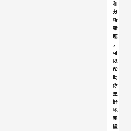
和
分
析
错
题
，
可
以
帮
助
你
更
好
地
掌
握