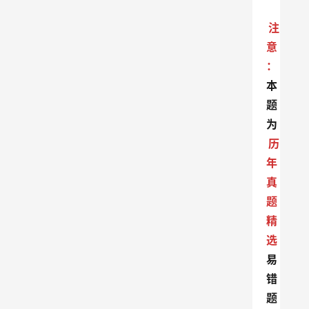
注
意
：
本
题
为
历
年
真
题
精
选
易
错
题