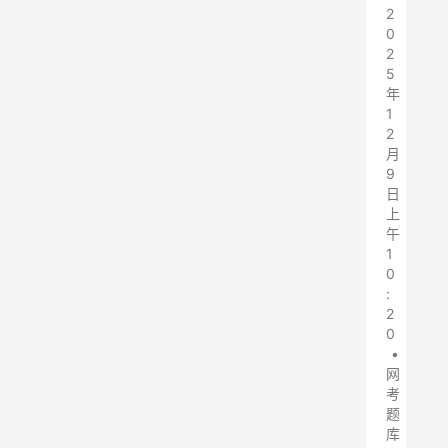
2
0
2
5
年
1
2
月
9
日
上
午
1
0
:
2
0
•
网
考
题
库