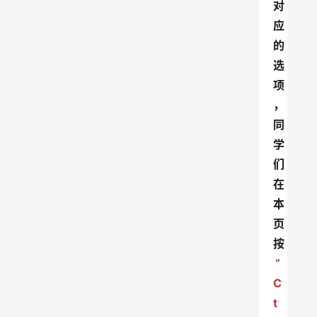
对
应
的
选
项
，
同
学
们
在
本
页
按
“
C
t