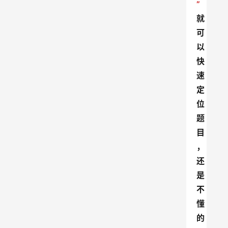
”
就
可
以
快
速
定
位
题
目
，
还
是
不
懂
的