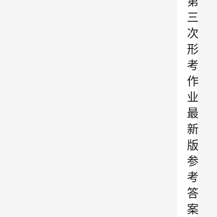
第
三
次
形
考
作
业
最
新
版
参
考
答
案