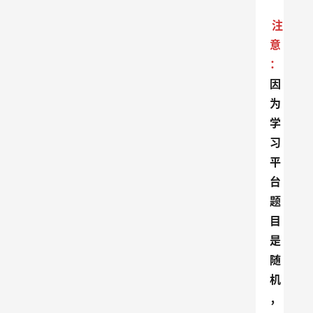
注
意
：
因
为
学
习
平
台
题
目
是
随
机
，