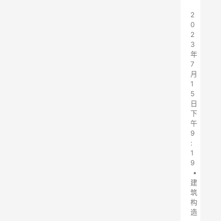
2
0
2
3
年
7
月
1
5
日
下
午
9
:
1
9
•
建
筑
构
造