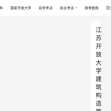
料
国家开放大学
自学考试
执业考试
网考题库
范
江
苏
开
放
大
学
建
筑
构
造