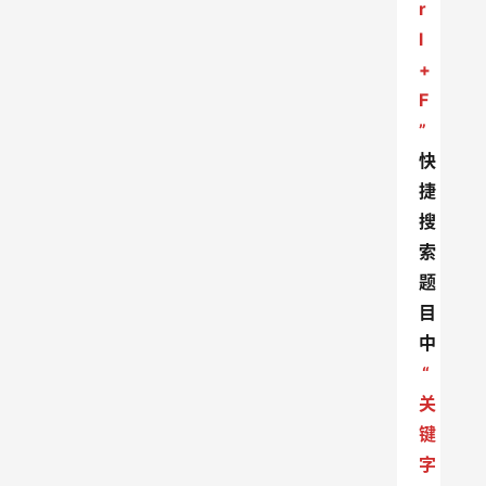
r
l
+
F
”
快
捷
搜
索
题
目
中
“
关
键
字