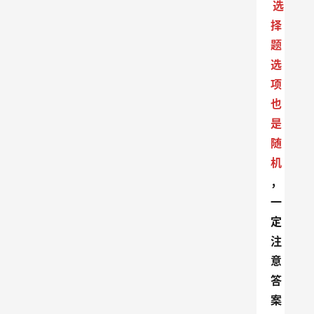
选
择
题
选
项
也
是
随
机
，
一
定
注
意
答
案