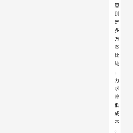
原
则
是
多
方
案
比
较
，
力
求
降
低
成
本
。