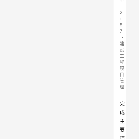
1
2
:
5
7
•
建
设
工
程
项
目
管
理
完
成
主
要
项