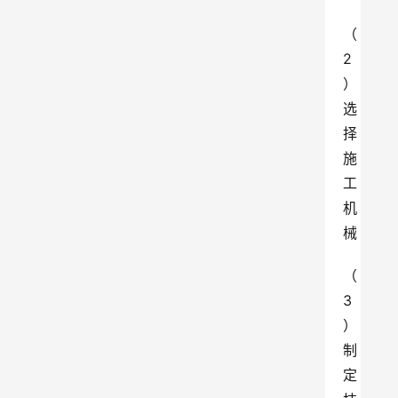
（
2
）
选
择
施
工
机
械
（
3
）
制
定