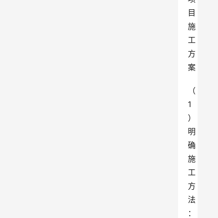
目
施
工
方
案
（
1
）
明
确
施
工
方
法
：