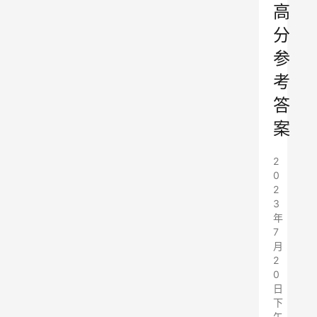
高
分
参
考
答
案
2
0
2
3
年
7
月
2
0
日
下
午