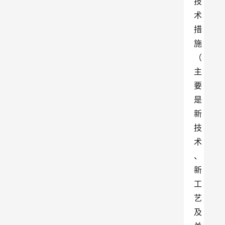
技
术
措
施
（
主
要
是
新
技
术
、
新
工
艺
及