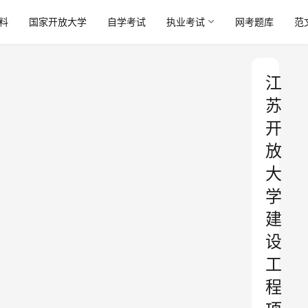
料
国家开放大学
自学考试
执业考试
网考题库
范
江
苏
开
放
大
学
建
设
工
程