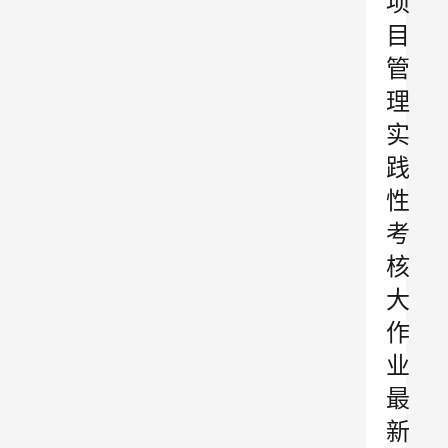
项
目
管
理
实
践
性
考
核
大
作
业
最
新