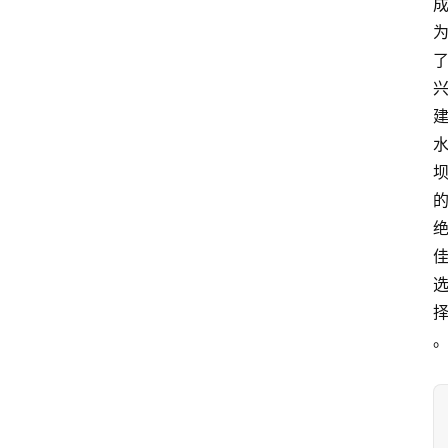
开
放
大
学
公
共
课
江
苏
开
放
大
学
毕
业
实
习