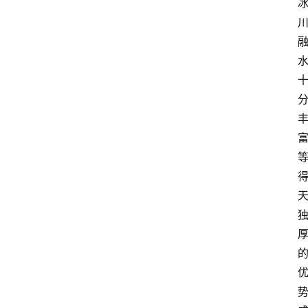
首
页
江
苏
开
放
大
学
专
业
课
江
苏