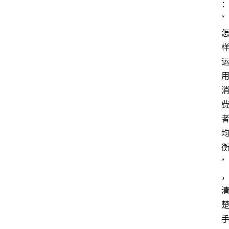
业
实
“
习
江
苏
开
放
大
学
考
试
资
”
料
国
家
开