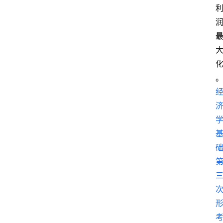
首
页
江
苏
开
放
大
学
专
业
课