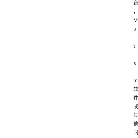
江
苏
开
M
放
u
大
l
学
t
公
共
i
课
s
i
江
m
苏
开
放
大
学
毕
业
实