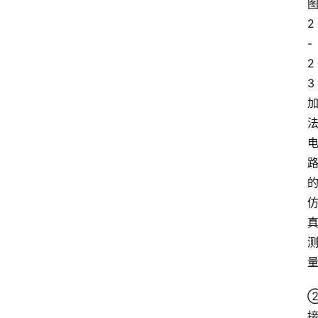
范
文
2
-
2
3 
②