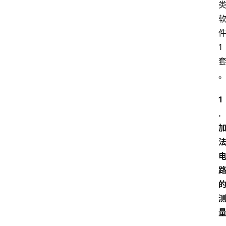
习
江
1
苏
开
放
大
学
1
考
. 
试
资
料
国
家
开
放
大