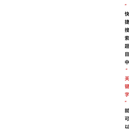
”
“
”