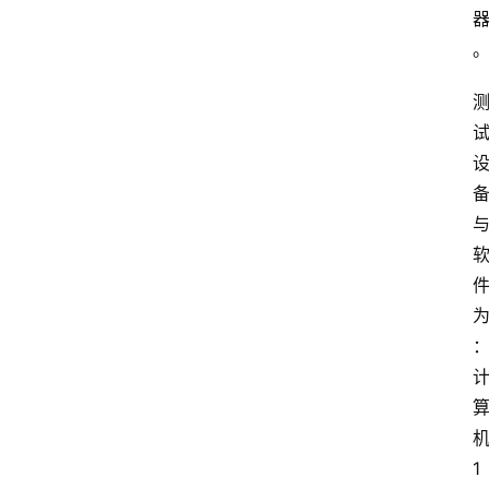
首
页
江
苏
开
放
大
学
专
业
课
1