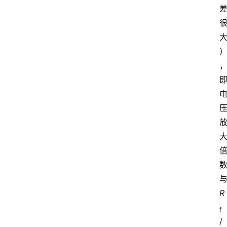
R
f
/