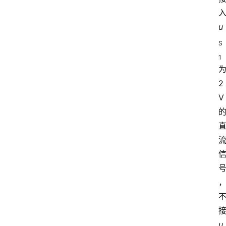
u
S
1
2
V
u