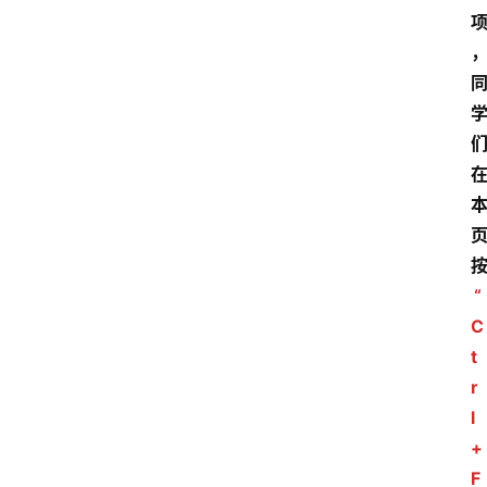
“
C
t
r
l
+
F