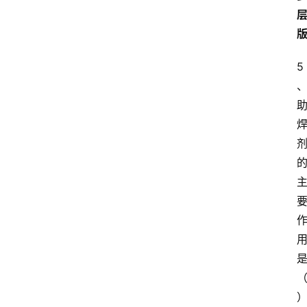
自
学
考
5
试
执
业
考
试
网
考
题
库
范
文