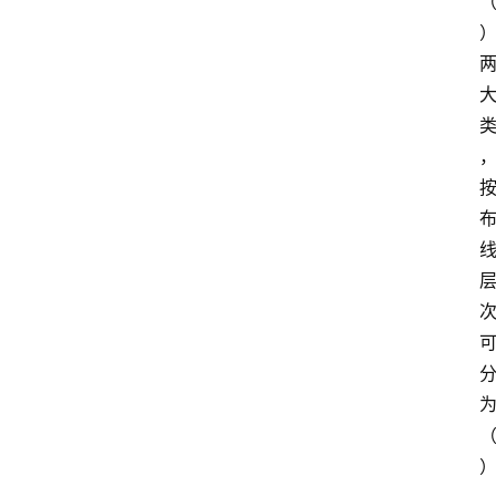
首
页
江
苏
开
放
大
学
专
业
课
江
苏