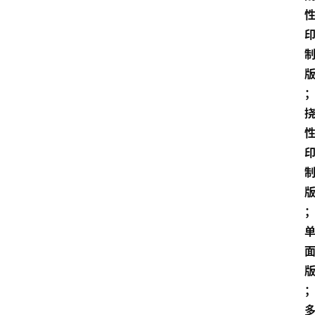
江
苏
开
放
大
学
考
试
资
料
国
家
开
放
大
学