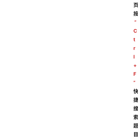
“
C
t
r
l
+
F
”