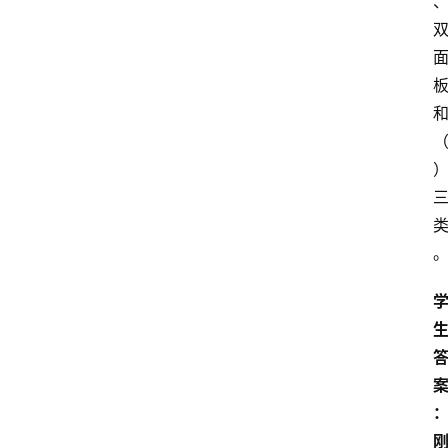
开
放
大
学
公
共
课
江
苏
开
放
大
学
毕
业
实
习