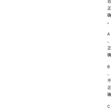
A
B
C