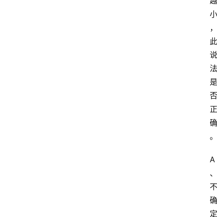
学
自
学
考
试
执
业
考
试
网
A
考
题
库
范