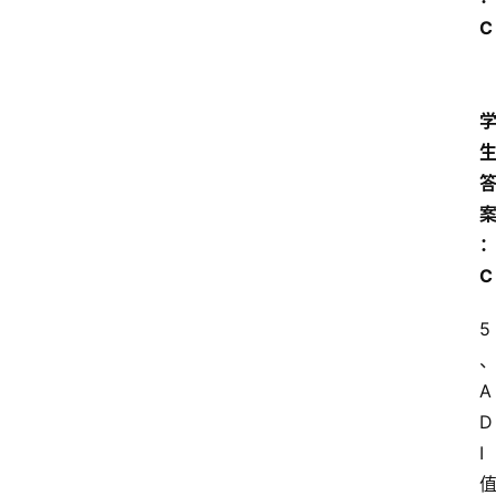
C 
C
5
A
D
I