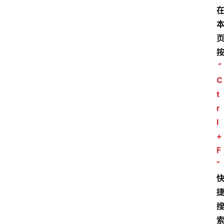
“
C
t
r
l
+
F
”