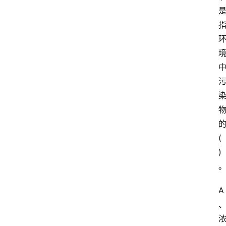
( 
)
A