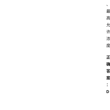
首
页
江
苏
开
放
大
学
专
业
D 
课
江