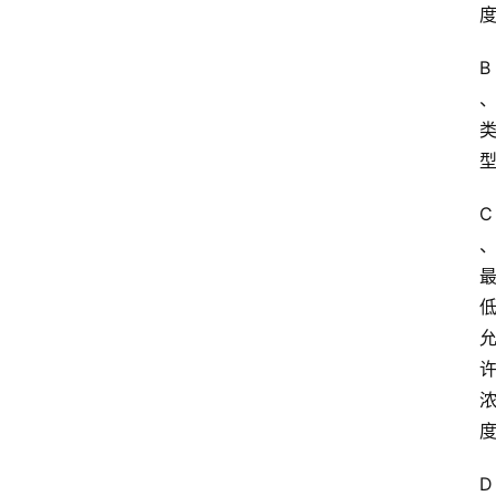
B
C
D