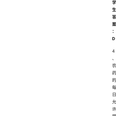
苏
开
放
大
学
公
D
共
课
4
江
苏
开
放
大
学
毕
业
实