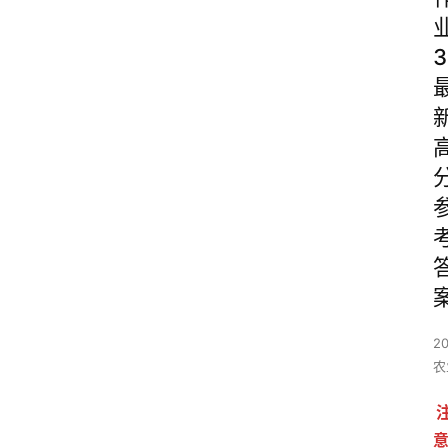
3
2
农