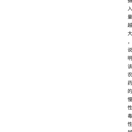
习
江
苏
开
放
大
学
考
试
资
料
国
家
开
放
大