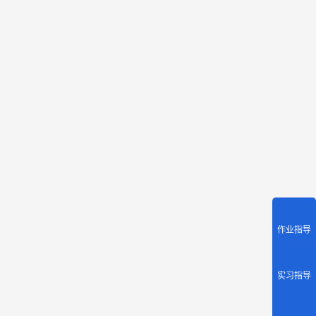
材料一
试论
试述
试论
请联
作业指导
试论
实习指导
城市