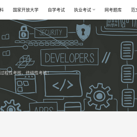
料
国家开放大学
自学考试
执业考试
网考题库
范
过程性考核、终结性考核！
东原公