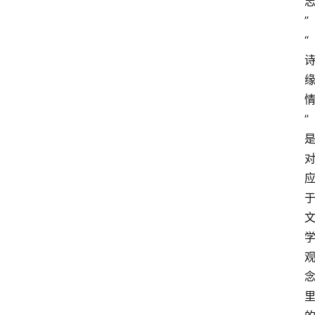
”
“
”