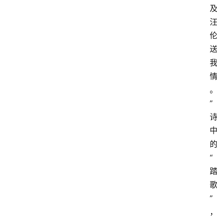
”
“
”