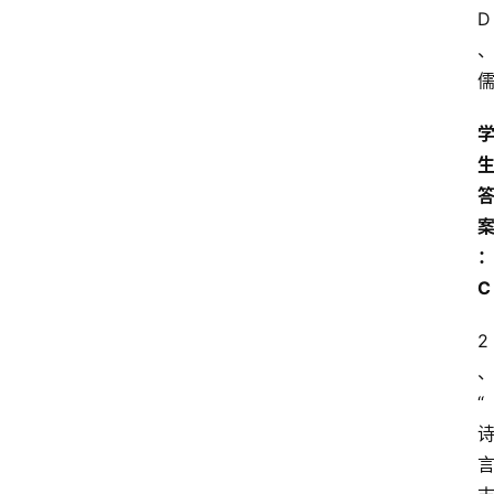
D
C
2
“