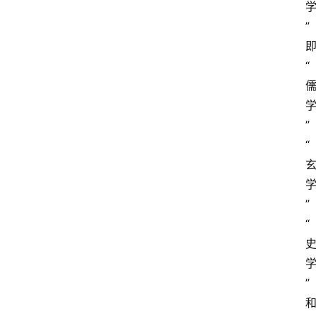
开
放
”
大
学
“
公
共
课
”
“
江
苏
开
放
”
大
“
学
毕
业
实
”
习