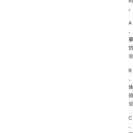
A
B
C