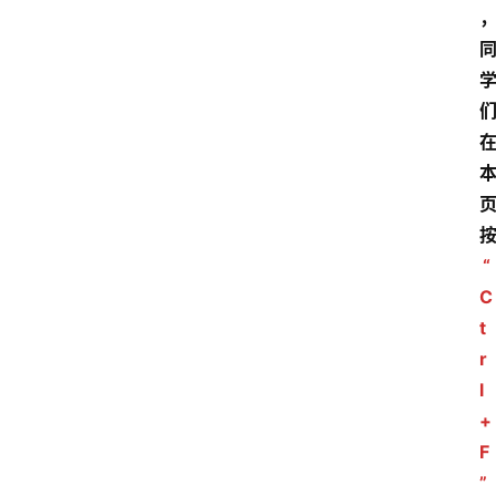
“
C
t
r
l
+
F
”