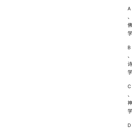
自
A
学
考
试
执
B
业
考
试
网
C
考
题
库
范
D
文