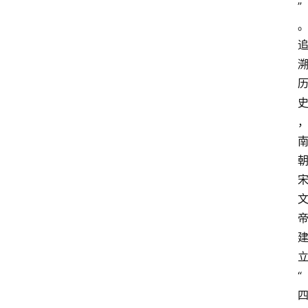
”
首
页
江
苏
开
放
大
学
专
业
课
“
江
苏