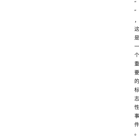
“
江
”
苏
开
放
大
学
考
试
资
料
国
家
开
放
大
学