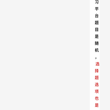
习
平
台
题
目
是
随
机
，
选
择
题
选
项
也
是