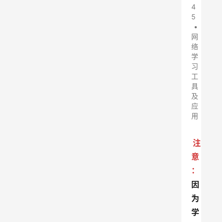
4
5
•
网
络
学
习
工
具
及
应
用
注
意
：
因
为
学