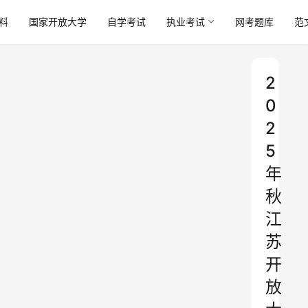
料
国家开放大学
自学考试
执业考试
网考题库
范
2
0
2
5
年
秋
江
苏
开
放