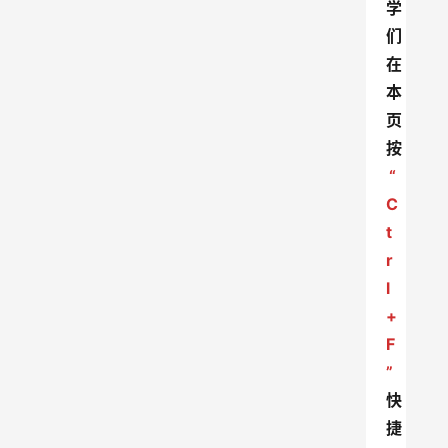
学
们
在
本
页
按
“
C
t
r
l
+
F
”
快
捷