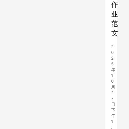
作
业
范
文
2
0
2
5
年
1
0
月
2
7
日
下
午
1
: