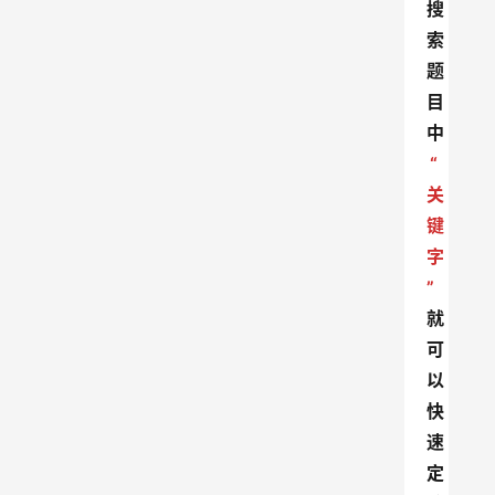
搜
索
题
目
中
“
关
键
字
”
就
可
以
快
速
定