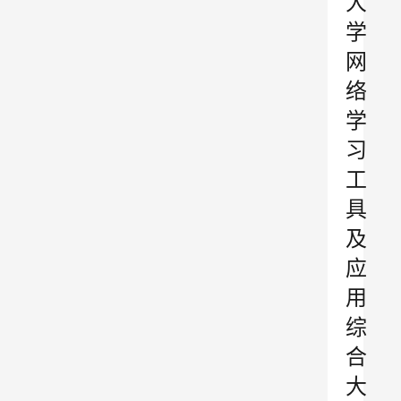
大
学
网
络
学
习
工
具
及
应
用
综
合
大