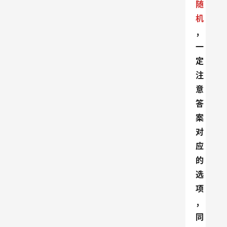
随
机
，
一
定
注
意
答
案
对
应
的
选
项
，
同