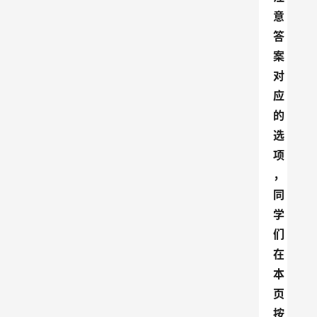
意
答
案
对
应
的
选
项
，
同
学
们
在
本
页
按