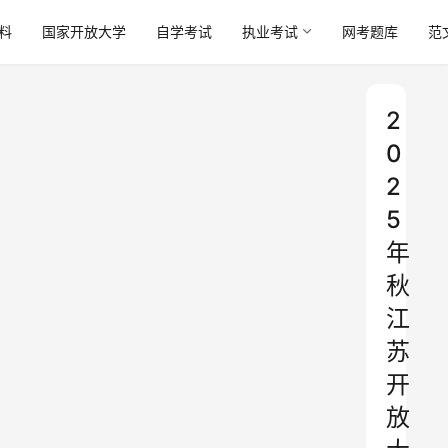
料
国家开放大学
自学考试
执业考试
网考题库
范
2
0
2
5
年
秋
江
苏
开
放