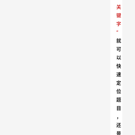
关
键
字
”
就
可
以
快
速
定
位
题
目
，
还
是