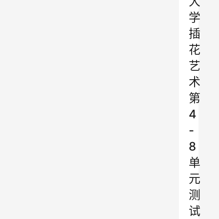
大
学
插
花
艺
术
第
4
-
8
单
元
测
试