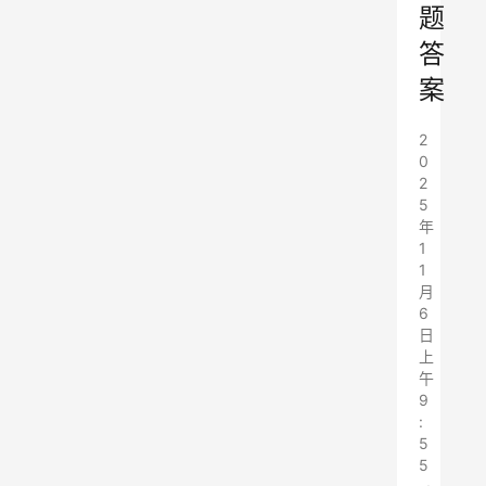
题
答
案
2
0
2
5
年
1
1
月
6
日
上
午
9
:
5
5