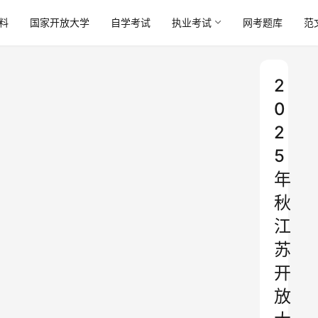
料
国家开放大学
自学考试
执业考试
网考题库
范
2
0
2
5
年
秋
江
苏
开
放