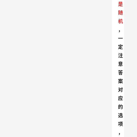
是
随
机
，
一
定
注
意
答
案
对
应
的
选
项
，