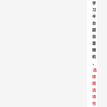
学
习
平
台
题
目
是
随
机
，
选
择
题
选
项
也