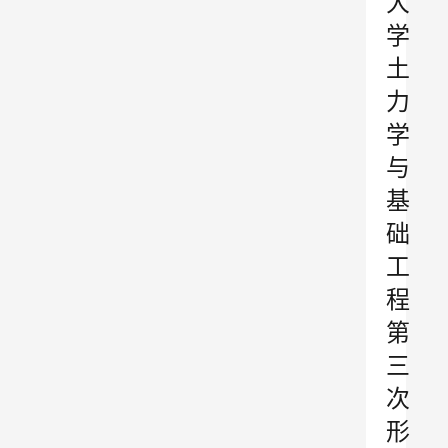
大
学
土
力
学
与
基
础
工
程
第
三
次
形