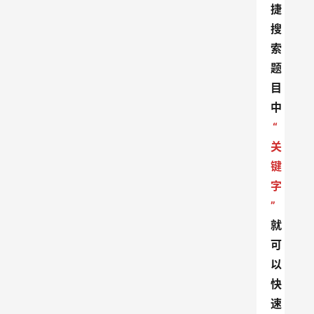
捷
搜
索
题
目
中
“
关
键
字
”
就
可
以
快
速