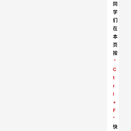
同
学
们
在
本
页
按
“
C
t
r
l
+
F
”
快