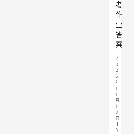
考
作
业
答
案
2
0
2
5
年
1
1
月
1
0
日
上
午