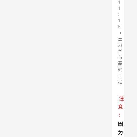
1
1
:
1
5
•
土
力
学
与
基
础
工
程
注
意
：
因
为