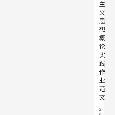
主
义
思
想
概
论
实
践
作
业
范
文
2
0