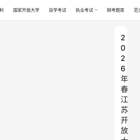
料
国家开放大学
自学考试
执业考试
网考题库
范
2
0
2
6
年
春
江
苏
开
放