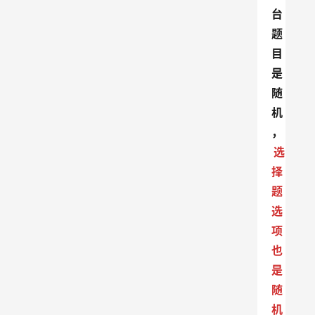
台
题
目
是
随
机
，
选
择
题
选
项
也
是
随
机