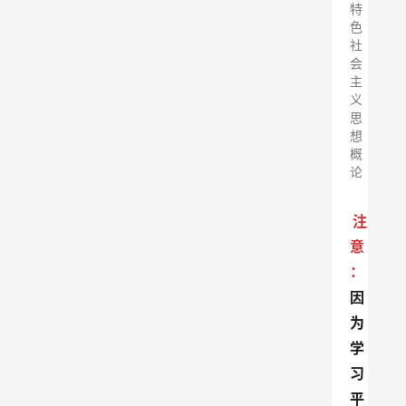
特
色
社
会
主
义
思
想
概
论
注
意
：
因
为
学
习
平