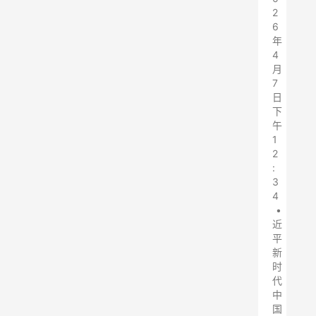
2
6
年
4
月
7
日
下
午
1
2
:
3
4
•
近
平
新
时
代
中
国