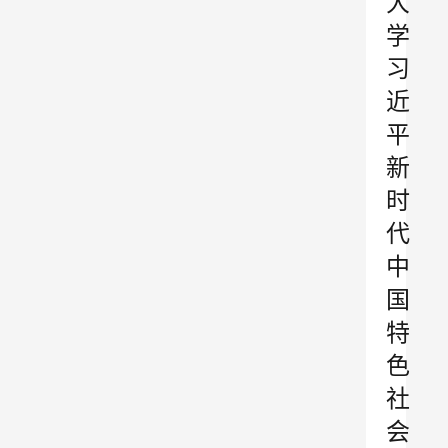
大
学
习
近
平
新
时
代
中
国
特
色
社
会