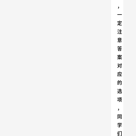
，
一
定
注
意
答
案
对
应
的
选
项
，
同
学
们