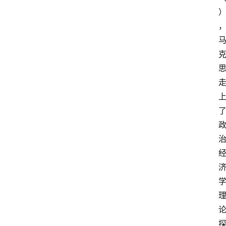
考
试
执
业
考
试
网
考
题
库
范
文