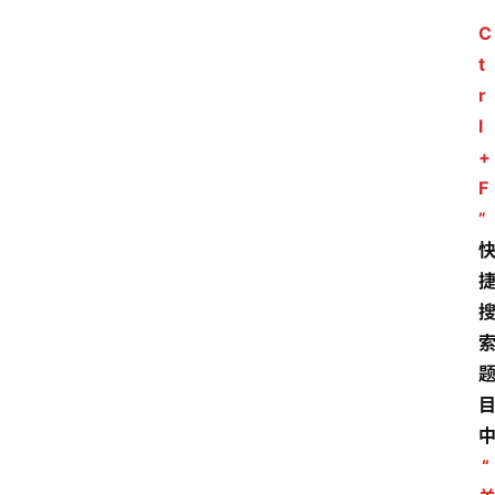
“
C
t
r
l
+
F
”
“