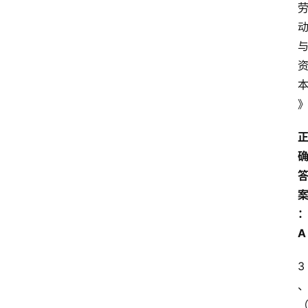
开
放
大
学
考
试
资
料
国
家
开
放
大
A
学
3
自
学