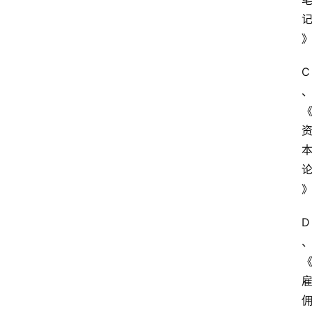
学
公
共
课
C
江
苏
开
放
大
学
毕
业
D
实
习
江
苏