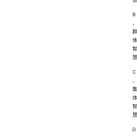
B
C
D