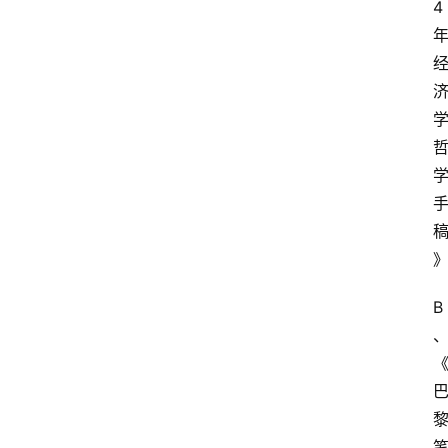
4
首
页
江
苏
开
放
大
学
专
业
课
B
江
苏
开
放
大