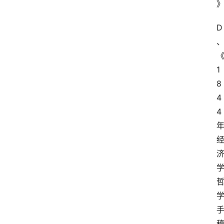
D
1
8
4
4