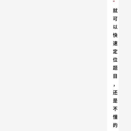
”
就
可
以
快
速
定
位
题
目
，
还
是
不
懂
的