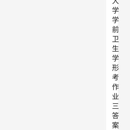
大
学
学
前
卫
生
学
形
考
作
业
三
答
案