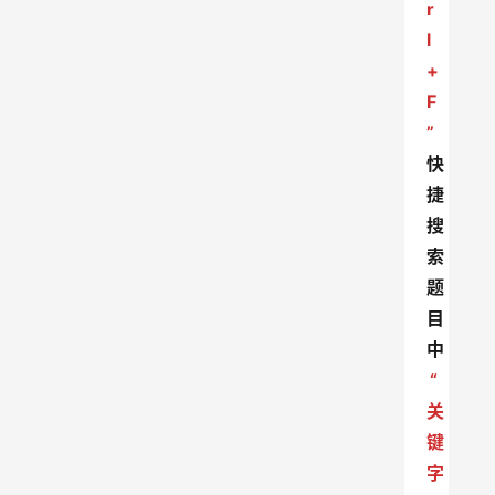
r
l
+
F
”
快
捷
搜
索
题
目
中
“
关
键
字