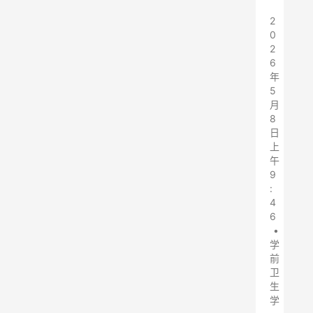
2
0
2
6
年
5
月
8
日
上
午
9
:
4
6
•
学
前
卫
生
学