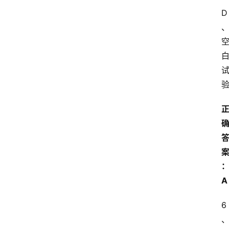
D
A
6