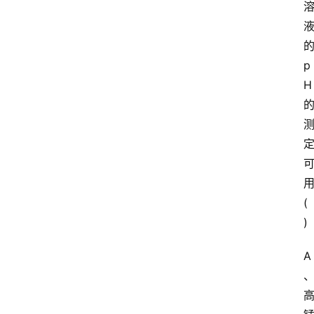
p
H
(
)
A