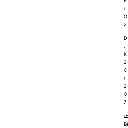
B
r
O
3
D
K
2
C
r
2
O
7