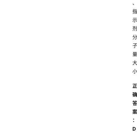
学
公
共
课
江
苏
开
放
大
学
毕
业
实
习
江
D
苏