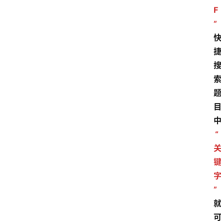
F
”
“
”