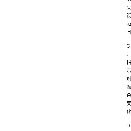
首
页
江
苏
开
C
放
大
学
专
业
课
江
苏
开
放
D
大