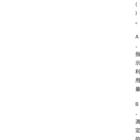
(
)
A
B