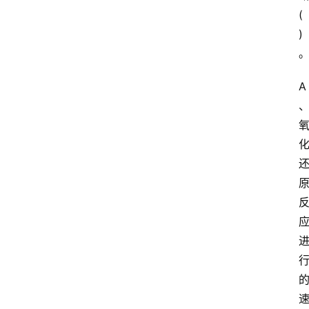
(
)
A