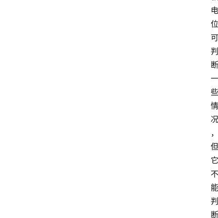
考
试
执
业
考
试
网
考
题
库
范
文