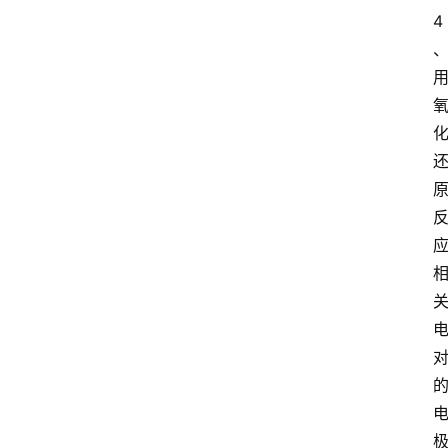
开
4
放
大
学
考
试
资
料
国
家
开
放
大
学
自
学