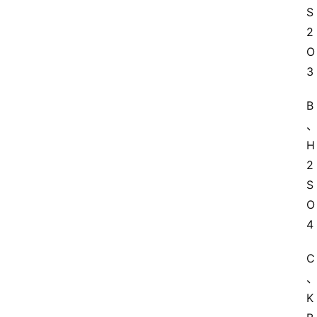
S
2
O
3
B
H
2
S
O
4
C
K