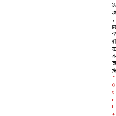
“
C
t
r
l
+