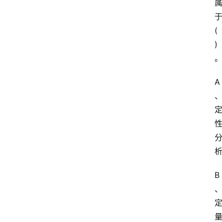
(
)
A
B