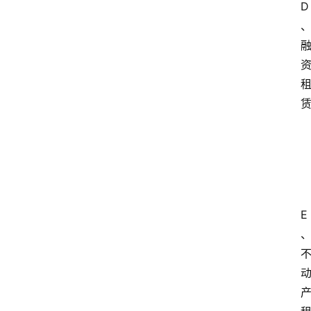
学
D
自
学
考
试
执
业
考
试
E
网
考
题
库
范