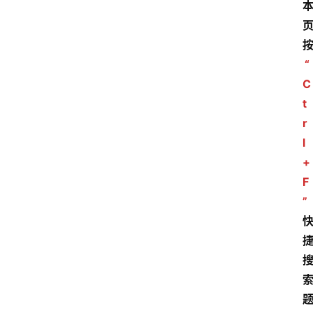
“
C
t
r
l
+
F
”