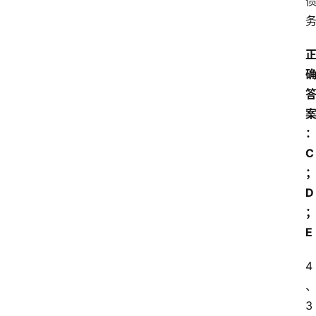
C
D
E
4
3