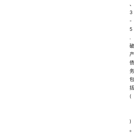
3
-
5
.
(
)