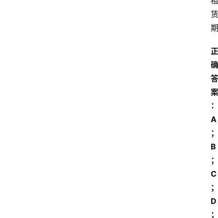
A
B
C
D