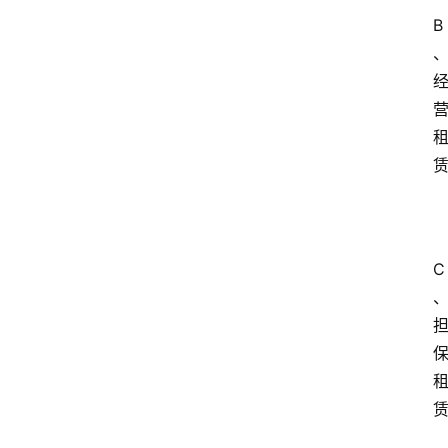
习
B
江
苏
开
放
大
学
考
试
资
C
料
国
家
开
放
大