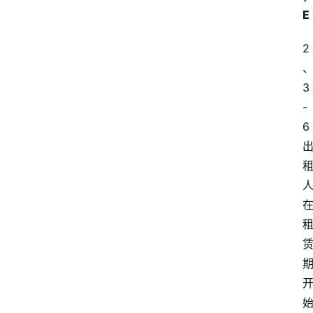
E
2
3
-
6