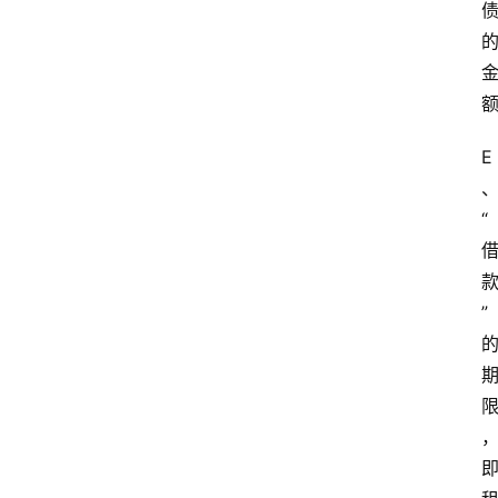
E
“
”