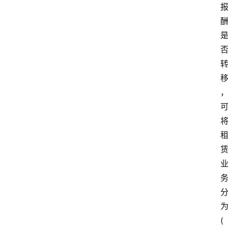
首
页
江
苏
开
放
大
学
专
业
课
(
江