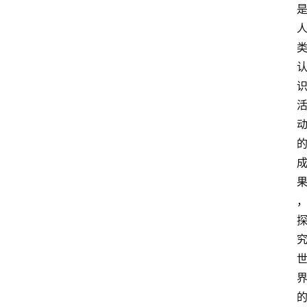
开
放
大
学
公
共
课
江
苏
开
放
大
学
毕
业
实
习