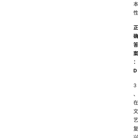
江
苏
开
放
大
学
考
试
D
资
料
3
国
家
开
放
大
学