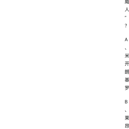
”
A
B