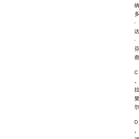
·
·
C
D