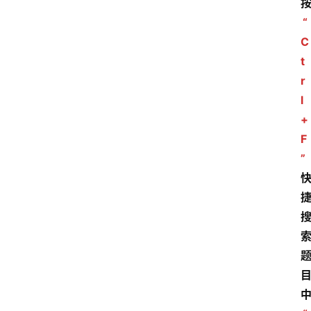
“
C
t
r
l
+
F
”