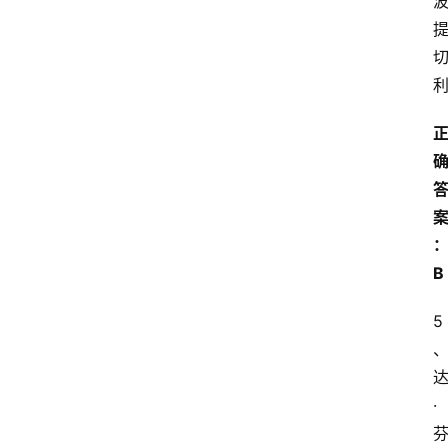
B
5
·