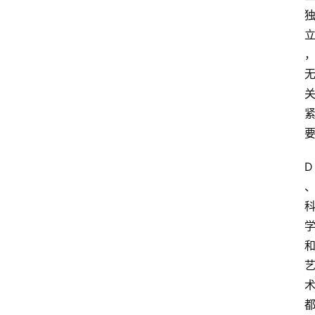
首
页
江
苏
开
D
放
大
学
专
业
课
江
苏