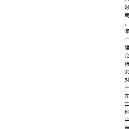
自
学
考
试
执
业
考
试
网
考
题
库
范
文