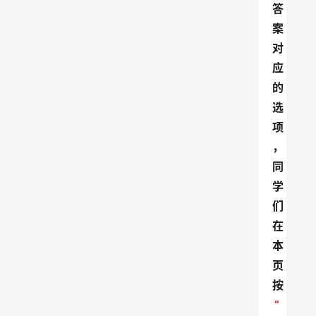
答
案
对
应
的
选
项
，
同
学
们
在
本
页
按
“