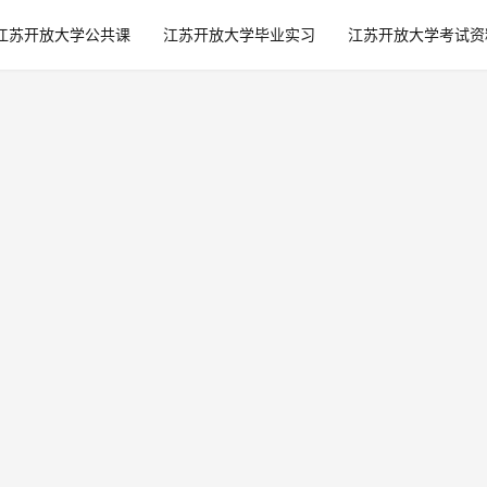
江苏开放大学公共课
江苏开放大学毕业实习
江苏开放大学考试资