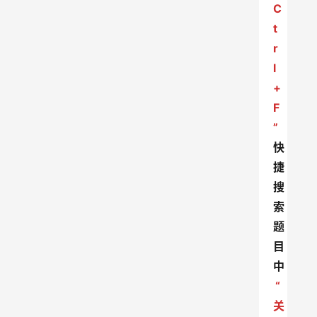
C
t
r
l
+
F
”
快
捷
搜
索
题
目
中
“
关