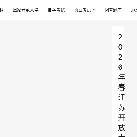
料
国家开放大学
自学考试
执业考试
网考题库
范
2
0
2
6
年
春
江
苏
开
放