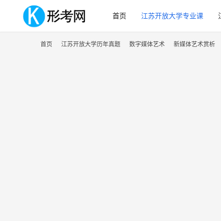
首页
江苏开放大学专业课
首页
江苏开放大学历年真题
数字媒体艺术
新媒体艺术赏析