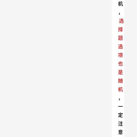
机
，
选
择
题
选
项
也
是
随
机
，
一
定
注
意