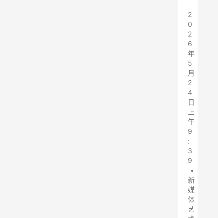
2
0
2
6
年
5
月
2
4
日
上
午
9
:
3
9
•
新
媒
体
艺