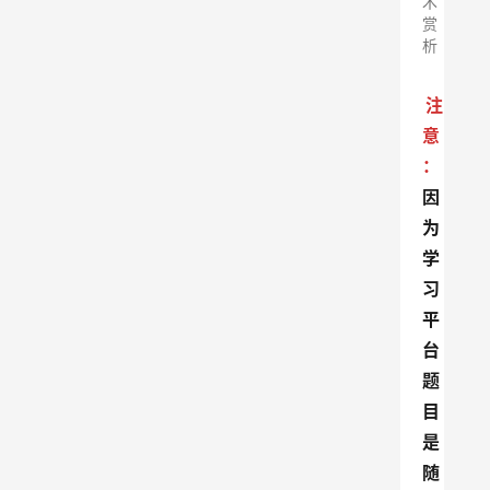
术
赏
析
注
意
：
因
为
学
习
平
台
题
目
是
随