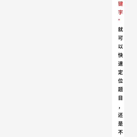
键
字
”
就
可
以
快
速
定
位
题
目
，
还
是
不