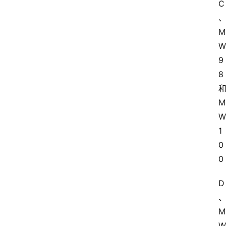
C
M
W
9
8
M
W
1
0
0
D
M
W