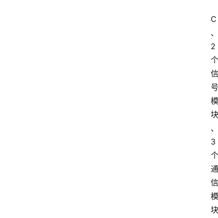
C
2
3