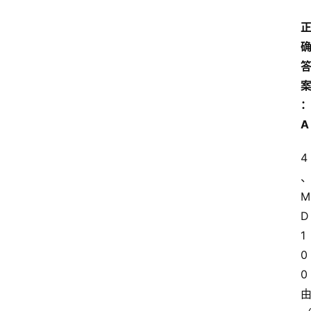
A
4
M
D
1
0
0