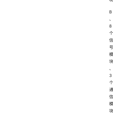
B
8
3