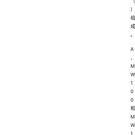
A
M
W
1
0
0
M
W
1