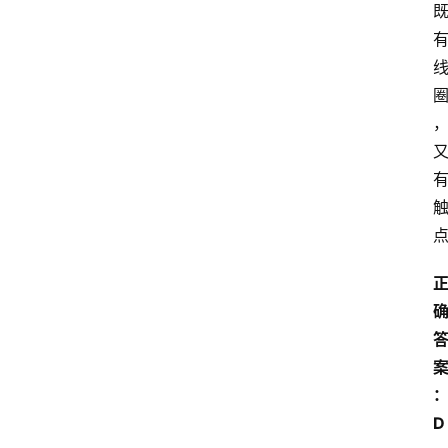
大
学
自
学
考
试
执
业
考
试
网
考
题
库
D