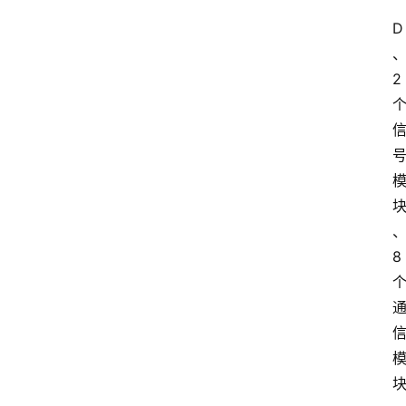
D
2
8