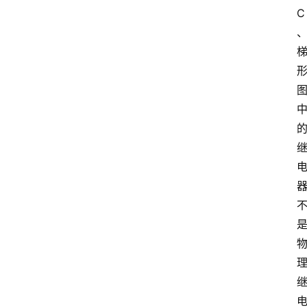
C
江
苏
开
放
大
学
公
共
课
江
苏
开
放
大
学
毕
业