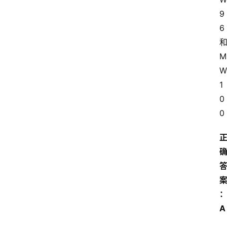
9
6
M
W
1
0
0
A