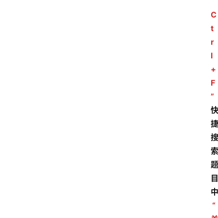
“
C
t
r
l
+
F
”
“