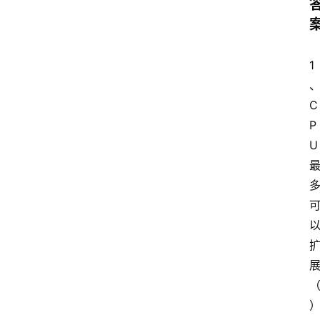
1
C
P
U