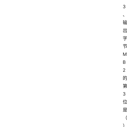
3
范
文
M
B
2
3