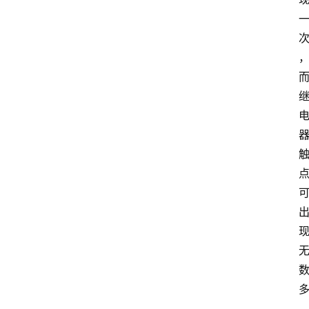
首
页
江
苏
开
放
大
学
专
业
课