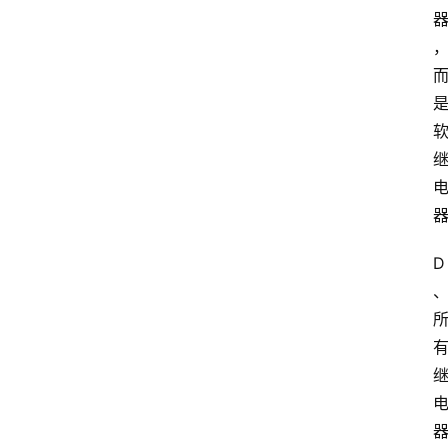
实
习
江
苏
开
放
大
学
考
试
D
资
料
国
家
开
放