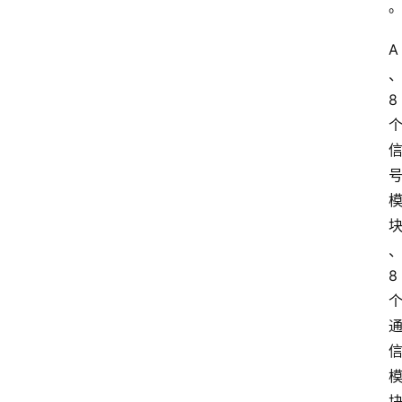
A
8
8