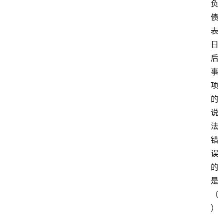
实
习
江
苏
开
放
大
学
考
试
资
料
国
家
开
放