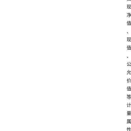
首
页
江
苏
开
放
大
学
专
业
课