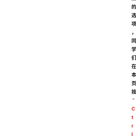
“
C
t
r
l