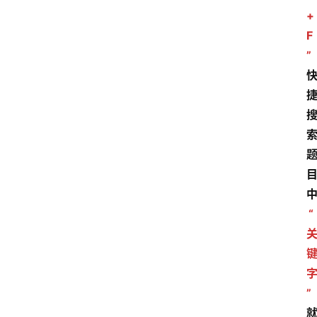
+
F
”
“
”