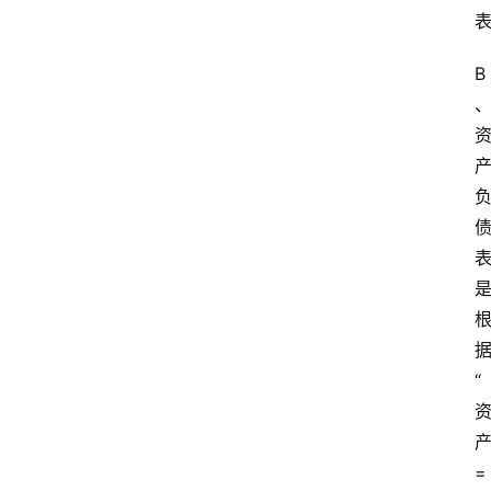
B
“
=