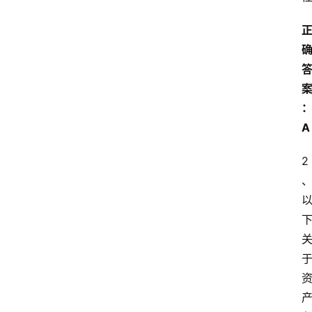
江
苏
开
放
大
学
公
A
共
课
2
江
苏
开
放
大
学
毕
业