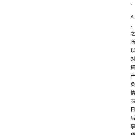
大
学
A
自
学
考
试
执
业
考
试
网
考
题
库