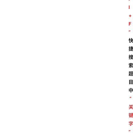
l
+
F
”
“
”