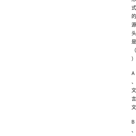
习
江
苏
开
放
大
学
考
试
A
资
料
国
家
开
B
放
大