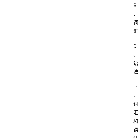
B
C
D