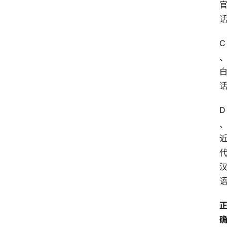
学
自
学
C
考
试
执
业
D
考
试
网
考
题
库
范