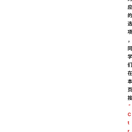
“
C
t
r