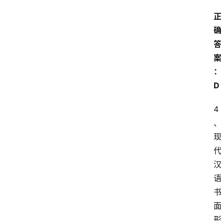
苏
开
放
大
学
公
共
D
课
4
江
苏
开
放
大
学
毕
业
实