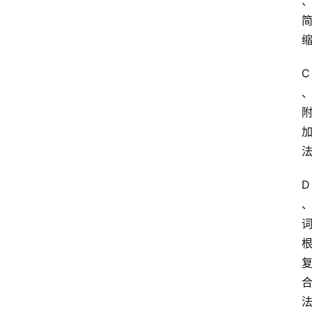
C
首
页
江
苏
开
放
D
大
学
专
业
课
江