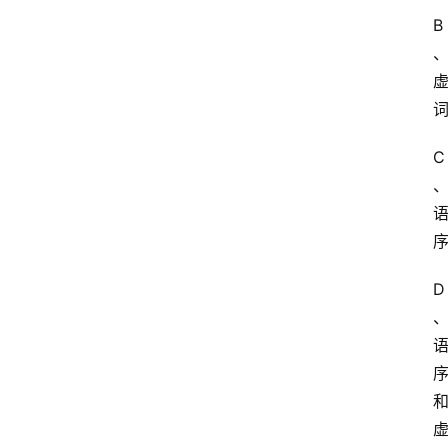
B
C
D