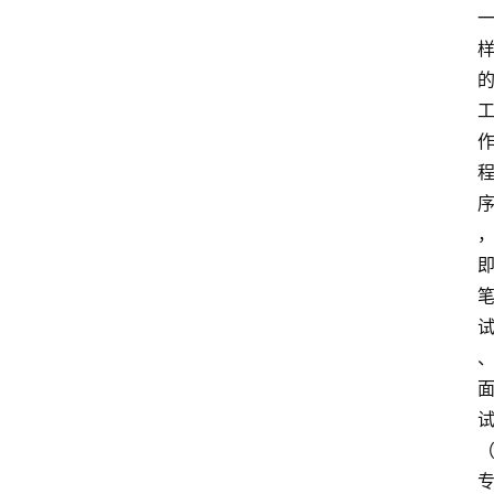
自
学
考
试
执
业
考
试
网
考
题
库
范
文