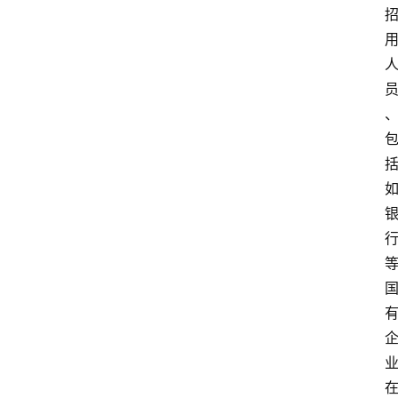
放
大
学
公
共
课
江
苏
开
放
大
学
毕
业
实
习