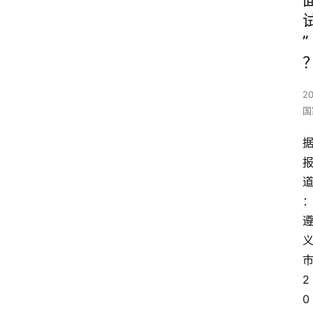
”
2
国
2
0