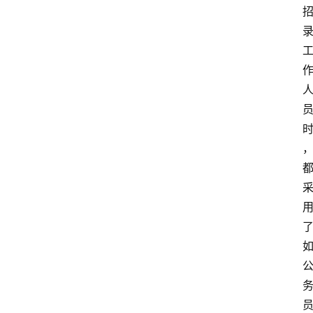
江
苏
开
放
大
学
考
试
资
料
国
家
开
放
大
学