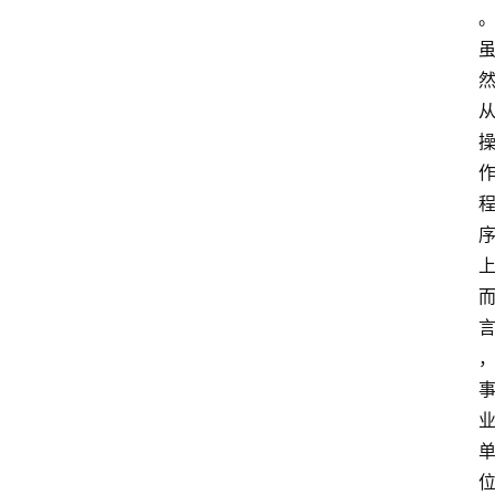
首
页
江
苏
开
放
大
学
专
业
课
江
苏
开