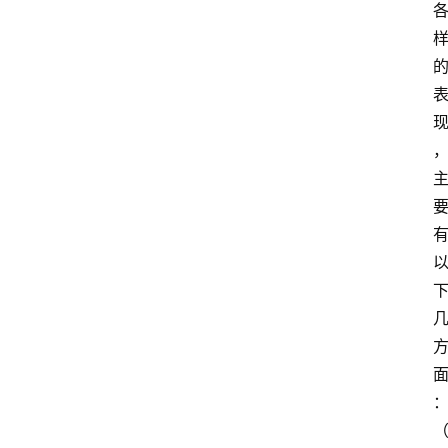
首
页
江
苏
开
放
大
学
专
业
课
江
苏