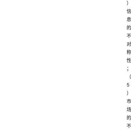
自
学
考
试
执
业
考
试
5
网
考
题
库
范
文