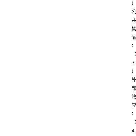
江
苏
开
放
大
学
考
3
试
资
料
国
家
开
放
大
4
学