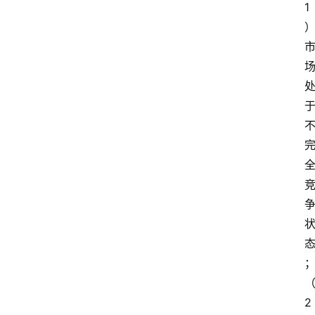
1
开
放
大
学
公
共
课
江
苏
开
放
大
学
毕
业
实
2
习