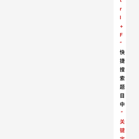
t
r
l
+
F
”
快
捷
搜
索
题
目
中
“
关
键