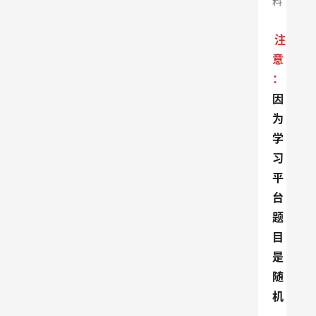
料
注
意
：
因
为
学
习
平
台
题
目
是
随
机