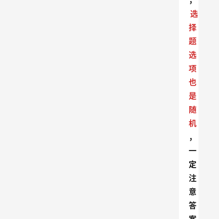
，
选
择
题
选
项
也
是
随
机
，
一
定
注
意
答