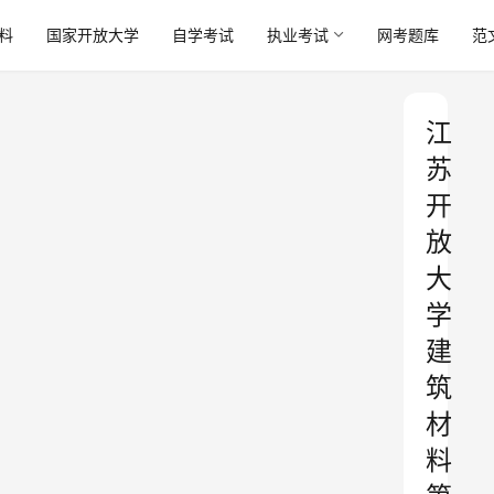
料
国家开放大学
自学考试
执业考试
网考题库
范
江
苏
开
放
大
学
建
筑
材
料