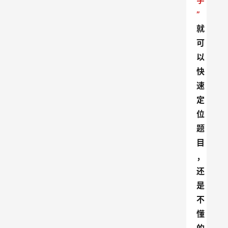
字
”
就
可
以
快
速
定
位
题
目
，
还
是
不
懂