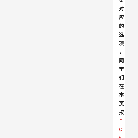
案
对
应
的
选
项
，
同
学
们
在
本
页
按
“
C