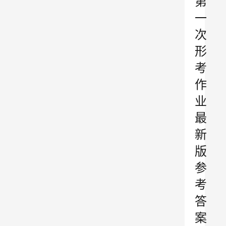
第
一
次
形
考
作
业
最
新
版
参
考
答
案