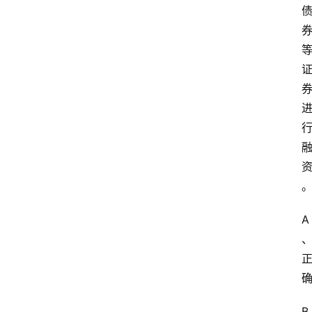
苏
开
放
大
学
公
共
课
江
苏
开
放
A
大
学
毕
业
实
B