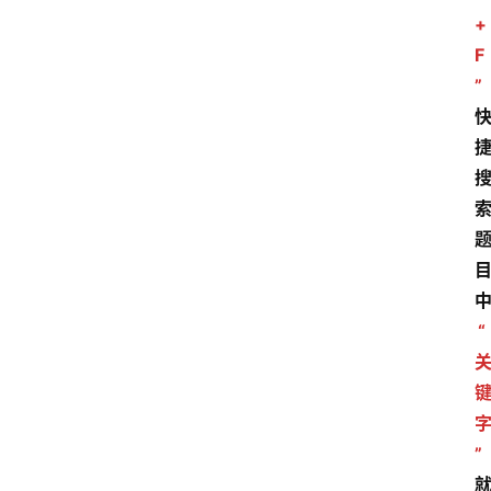
+
F
”
“
”