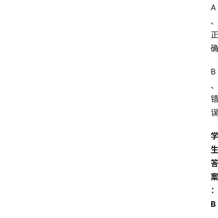
A
B
B