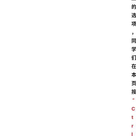
“
C
t
r
l