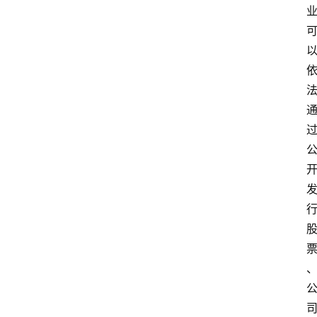
首
页
江
苏
开
放
大
学
专
业
课
江