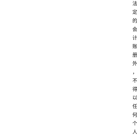
学
自
学
考
试
执
业
考
试
网
考
题
库
范