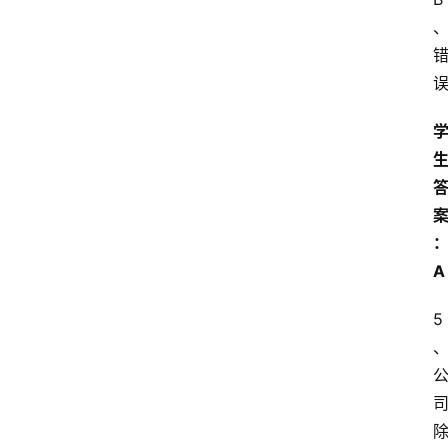
习
江
苏
开
放
大
学
考
试
资
A
料
5
国
家
开
放
大