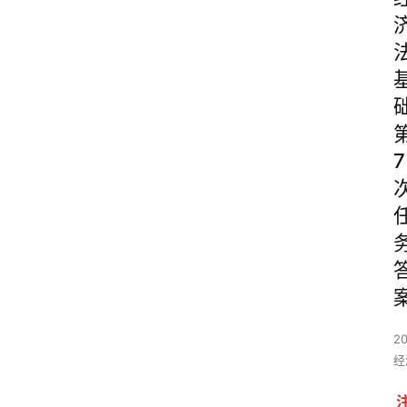
7
2
经