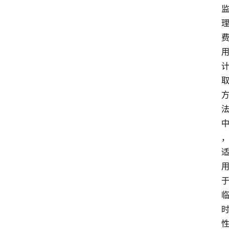
库
范
文