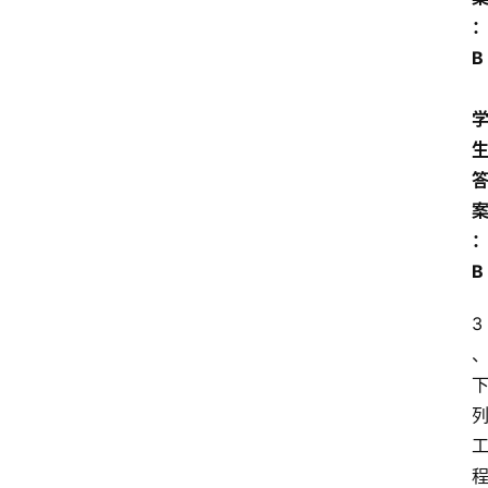
放
大
B 
学
自
学
考
试
B
执
业
3
考
试
网
考
题