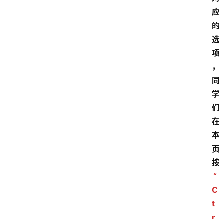
“
C
t
r