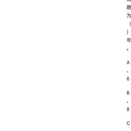
A
6
B
8
C