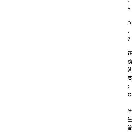
5
D
7
C 