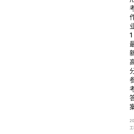
1
2
工