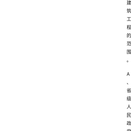
首
页
A
江
苏
开
放
大
学
专
业
课