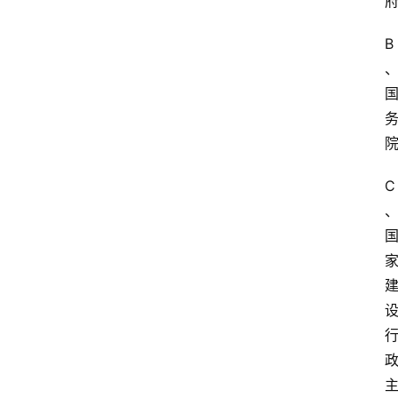
B
江
苏
开
放
大
学
公
C
共
课
江
苏
开
放
大
学
毕