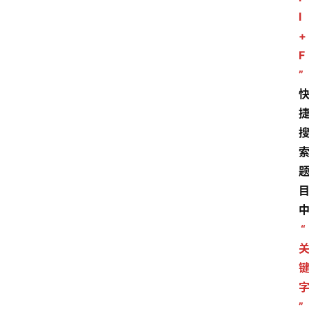
l
+
F
”
“
”