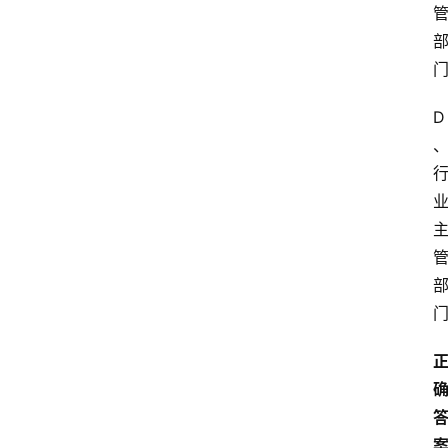
业
实
习
D
江
苏
开
放
大
学
考
试
资
料
国
家
开