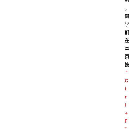
“
C
t
r
l
+
F