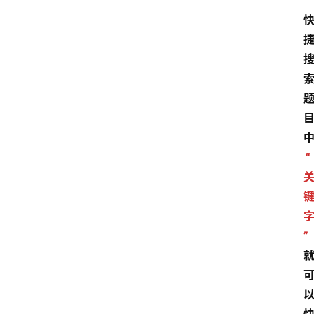
”
“
”