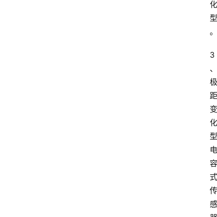
3
首
页
江
苏
开
放
大
学
专
业
课