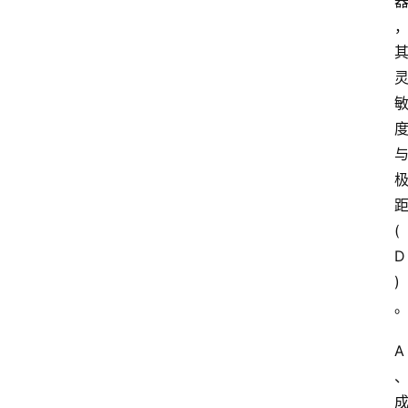
江
苏
开
放
大
学
公
共
课
(
江
D
苏
)
开
放
大
A
学
毕
业