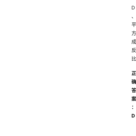
大
D
学
自
学
考
试
执
业
考
试
网
考
D 
题
库