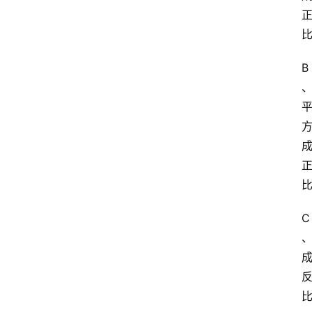
实
习
江
B
苏
开
放
大
学
考
试
资
料
C
国
家
开
放